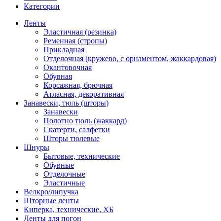
Категории
Ленты
Эластичная (резинка)
Ременная (стропы)
Прикладная
Отделочная (кружево, с орнаментом, жаккардовая)
Окантовочная
Обувная
Корсажная, брючная
Атласная, декоративная
Занавески, тюль (шторы)
Занавески
Полотно тюль (жаккард)
Скатерти, салфетки
Шторы тюлевые
Шнуры
Бытовые, технические
Обувные
Отделочные
Эластичные
Велкро/липучка
Шторные ленты
Киперка, технические, ХБ
Ленты для погон