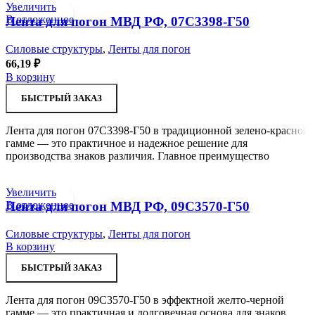
Увеличить
В отложенное
Лента для погон МВД РФ, 07С3398-Г50
Силовые структуры
,
Ленты для погон
66,19
₽
В корзину
БЫСТРЫЙ ЗАКАЗ
Лента для погон 07С3398-Г50 в традиционной зелено-красной
гамме — это практичное и надежное решение для
производства знаков различия. Главное преимущество
Увеличить
В отложенное
Лента для погон МВД РФ, 09С3570-Г50
Силовые структуры
,
Ленты для погон
В корзину
БЫСТРЫЙ ЗАКАЗ
Лента для погон 09С3570-Г50 в эффектной желто-черной
гамме — это практичная и долговечная основа для знаков