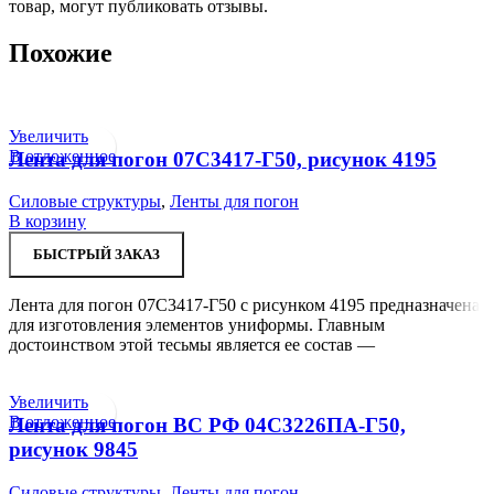
товар, могут публиковать отзывы.
Похожие
Увеличить
В отложенное
Лента для погон 07С3417-Г50, рисунок 4195
Силовые структуры
,
Ленты для погон
В корзину
БЫСТРЫЙ ЗАКАЗ
Лента для погон 07С3417-Г50 с рисунком 4195 предназначена
для изготовления элементов униформы. Главным
достоинством этой тесьмы является ее состав —
Увеличить
В отложенное
Лента для погон ВС РФ 04С3226ПА-Г50,
рисунок 9845
Силовые структуры
,
Ленты для погон