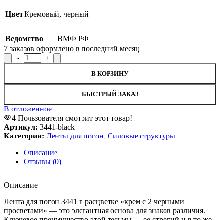
Цвет
Кремовый
,
черный
Ведомство
ВМФ РФ
7
заказов оформлено в последний месяц
Количество товара Лента для погон ВМФ РФ 3441 - крем с 2 ч
В КОРЗИНУ
БЫСТРЫЙ ЗАКАЗ
В отложенное
4
Пользователя смотрит этот товар!
Артикул:
3441-black
Категории:
Ленты для погон
,
Силовые структуры
SALE
Описание
Отзывы (0)
Описание
Лента для погон 3441 в расцветке «крем с 2 черными
просветами» — это элегантная основа для знаков различия.
Ключевое преимущество этой тесьмы — ее строгий и в то же