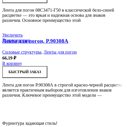
Лента для погон 08С3471-Г50 в классической бело-синей
расцветке — это яркая и надежная основа для знаков
различия. Основное преимущество этой
Увеличить
В отложенное
Лента для погон, Р.90308А
Силовые структуры
,
Ленты для погон
66,19
₽
В корзину
БЫСТРЫЙ ЗАКАЗ
Лента для погон Р.90308А в строгой красно-черной расцветке
является практичным выбором для изготовления знаков
различия. Ключевое преимущество этой модели —
Фурнитура задающая стиль!