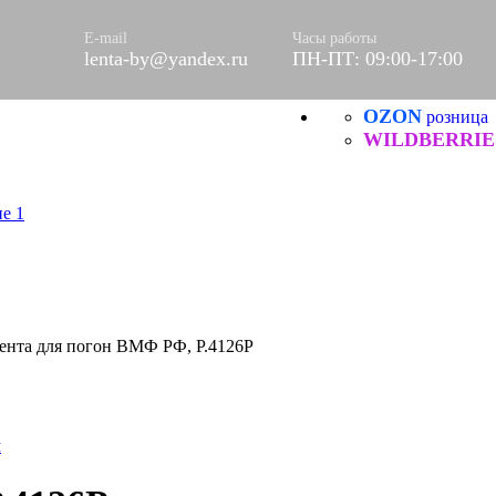
ое
етки
E-mail
Часы работы
lenta-by@yandex.ru
ПН-ПТ: 09:00-17:00
е
OZON
розница
Б
ческие
WILDBERRIE
ента для погон ВМФ РФ, Р.4126Р
м
итей