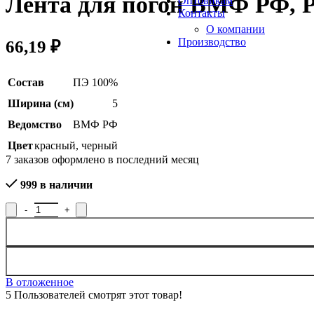
Лента для погон ВМФ РФ, Р
Оптовикам
Контакты
О компании
Производство
66,19
₽
Состав
ПЭ 100%
Ширина (см)
5
Ведомство
ВМФ РФ
Цвет
красный
,
черный
7
заказов оформлено в последний месяц
999 в наличии
Количество товара Лента для погон ВМФ РФ, Р.4126Р
В отложенное
5
Пользователей смотрят этот товар!