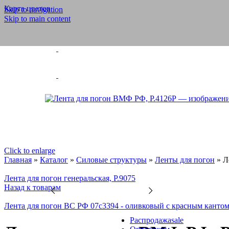
Карта цветов
Полотно тюлев
Skip to navigation
Скатерти, салф
Skip to main content
Шторы тюлевы
Шнуры
Шнуры ПЭ и Х
Бытовые, техни
Обувные
Отделочные
Эластичные
Велкро/липучка
Шторные ленты
Силовые структуры
Галун
Ленты для погон
Ленты, тесьмы, шнуры
Click to enlarge
Медицинские товары
Главная
»
Каталог
»
Силовые структуры
»
Ленты для погон
»
Л
Ритуальная коллекция
Готовые изделия
Лента для погон генеральская, Р.9075
Ножницы и нитки
Назад к товарам
Ножницы
Инновации
Лента для погон ВС РФ 07с3394 - оливковый с красным канто
Продукция из арамидных н
Распродажа
sale