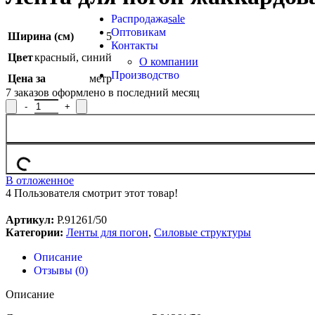
Продукция из арамидных нитей
Распродажа
sale
Оптовикам
Ширина (см)
5
Контакты
Цвет
красный
,
синий
О компании
Производство
Цена за
метр
7
заказов оформлено в последний месяц
Количество товара Лента для погон жаккардовая Р.91261/50
В отложенное
4
Пользователя смотрит этот товар!
Артикул:
Р.91261/50
Категории:
Ленты для погон
,
Силовые структуры
Описание
Отзывы (0)
Описание