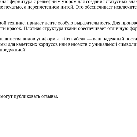
енная фурнитура с рельефным узором для создания статусных зн
е печатью, а переплетением нитей. Это обеспечивает исключит
ой технике, придает ленте особую выразительность. Для произво
ости красок. Плотная структура ткани обеспечивает отличную фо
большинства видов униформы. «Лентабел» — ваш надежный пост
мы для кадетских корпусов или ведомств с уникальной символи
 продукцией!
 могут публиковать отзывы.