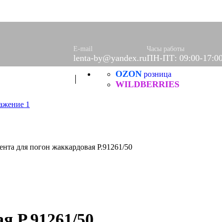
E-mail
Часы работы
lenta-by@yandex.ru
ПН-ПТ: 09:00-17:0
OZON
розница
WILDBERRIES
ента для погон жаккардовая Р.91261/50
я Р.91261/50