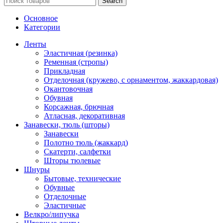
Search
Основное
Категории
Ленты
Эластичная (резинка)
Ременная (стропы)
Прикладная
Отделочная (кружево, с орнаментом, жаккардовая)
Окантовочная
Обувная
Корсажная, брючная
Атласная, декоративная
Занавески, тюль (шторы)
Занавески
Полотно тюль (жаккард)
Скатерти, салфетки
Шторы тюлевые
Шнуры
Бытовые, технические
Обувные
Отделочные
Эластичные
Велкро/липучка