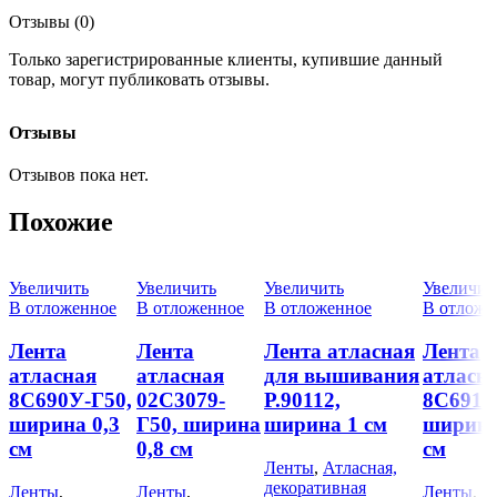
Отзывы (0)
Только зарегистрированные клиенты, купившие данный
товар, могут публиковать отзывы.
Отзывы
Отзывов пока нет.
Похожие
Увеличить
Увеличить
Увеличить
Увеличит
В отложенное
В отложенное
В отложенное
В отложе
Лента
Лента
Лента атласная
Лента
атласная
атласная
для вышивания
атласн
8С690У-Г50,
02С3079-
Р.90112,
8С691У
ширина 0,3
Г50, ширина
ширина 1 см
ширина
см
0,8 см
см
Ленты
,
Атласная,
декоративная
Ленты
,
Ленты
,
Ленты
,