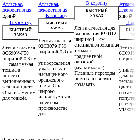
В корзину
Атласная,
Атласная,
Атласная,
декоративная
декоративная
декорати
БЫСТРЫЙ
В корзину
ЗАКАЗ
2,00
₽
3,00
₽
В корзину
В кор
БЫСТРЫЙ
Лента атласная для
ЗАКАЗ
БЫСТРЫЙ
БЫСТ
вышивания Р.90112
ЗАКАЗ
ЗАК
шириной 1 см —
Лента атласная
специализированная
02С3079-Г50
Лента атласная
Лента атл
тесьма с
шириной 0,8 см
8С690У-Г50
8С691У-
градиентной
—
шириной 0,3 см
шириной 
окраской
универсальная
— самая узкая
—
(мультиколор).
узкая тесьма
тесьма в
универса
Плавные переходы
насыщенного
линейке,
декорати
цветов позволяют
оранжевого
выполненная в
тесьма кр
создавать
цвета. Она
зеленом цвете.
цвета. Эт
широко
Она незаменима
из самых
используется в
для тонкой,
популяр
швейном
размеров 
производстве
упаковки
для
Фурнитура задающая стиль!