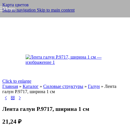
Карта цветов
Меню
Skip to navigation
Skip to main content
Click to enlarge
Главная
»
Каталог
»
Силовые структуры
»
Галун
»
Лента
галун Р.9717, ширина 1 см
Лента галун Р.9717, ширина 1 см
21,24
₽