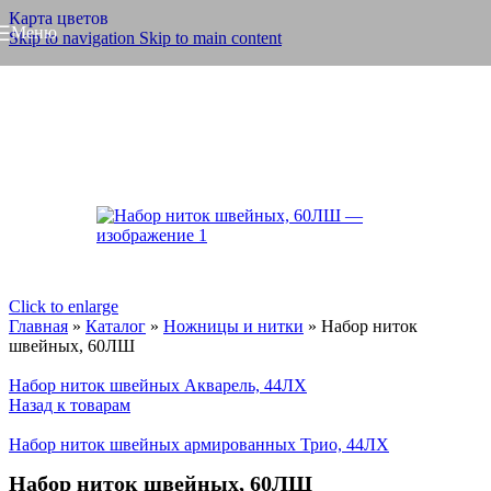
Карта цветов
Меню
Skip to navigation
Skip to main content
Click to enlarge
Главная
»
Каталог
»
Ножницы и нитки
»
Набор ниток
швейных, 60ЛШ
Набор ниток швейных Акварель, 44ЛХ
Назад к товарам
Набор ниток швейных армированных Трио, 44ЛХ
Набор ниток швейных, 60ЛШ