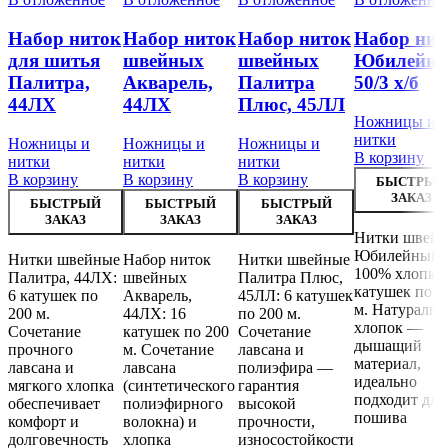
Набор ниток
Набор ниток
Набор ниток
Набор нит
для шитья
швейных
швейных
Юбилейны
Палитра,
Акварель,
Палитра
50/3 х/б
44ЛХ
44ЛХ
Плюс, 45ЛЛ
Ножницы и
нитки
Ножницы и
Ножницы и
Ножницы и
В корзину
нитки
нитки
нитки
В корзину
В корзину
В корзину
БЫСТРЫЙ
ЗАКАЗ
БЫСТРЫЙ
БЫСТРЫЙ
БЫСТРЫЙ
ЗАКАЗ
ЗАКАЗ
ЗАКАЗ
Нитки швей
Юбилейный 
Нитки швейные
Набор ниток
Нитки швейные
100% хлопка:
Палитра, 44ЛХ:
швейных
Палитра Плюс,
катушек по 2
6 катушек по
Акварель,
45ЛЛ: 6 катушек
м. Натураль
200 м.
44ЛХ: 16
по 200 м.
хлопок —
Сочетание
катушек по 200
Сочетание
дышащий
прочного
м. Сочетание
лавсана и
материал,
лавсана и
лавсана
полиэфира —
идеально
мягкого хлопка
(синтетического
гарантия
подходит для
обеспечивает
полиэфирного
высокой
пошива
комфорт и
волокна) и
прочности,
долговечность
хлопка
износостойкости