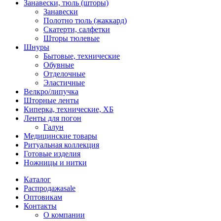
Занавески, тюль (шторы)
Занавески
Полотно тюль (жаккард)
Скатерти, салфетки
Шторы тюлевые
Шнуры
Бытовые, технические
Обувные
Отделочные
Эластичные
Велкро/липучка
Шторные ленты
Киперка, технические, ХБ
Ленты для погон
Галун
Медицинские товары
Ритуальная коллекция
Готовые изделия
Ножницы и нитки
Каталог
Распродажа
sale
Оптовикам
Контакты
О компании