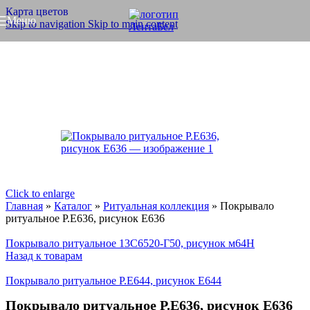
Карта цветов
Меню
Skip to navigation
Skip to main content
Click to enlarge
Главная
»
Каталог
»
Ритуальная коллекция
»
Покрывало
ритуальное Р.Е636, рисунок Е636
Покрывало ритуальное 13С6520-Г50, рисунок м64Н
Назад к товарам
Покрывало ритуальное Р.Е644, рисунок Е644
Покрывало ритуальное Р.Е636, рисунок Е636