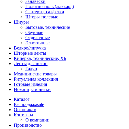
Занавески
Полотно тюль (жаккард)
Скатерти, салфетки
Шторы тюлевые
Шнуры
Бытовые, технические
Обувные
Отделочные
Эластичные
Велкро/липучка
Шторные ленты
Киперка, технические, ХБ
Ленты для погон
Галун
Медицинские товары
Ритуальная коллекция
Готовые изделия
Ножницы и нитки
Каталог
Распродажа
sale
Оптовикам
Контакты
О компании
Производство