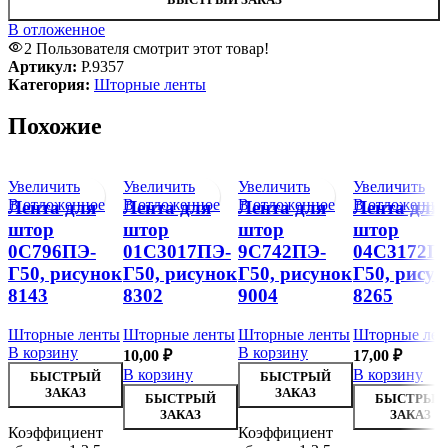
В отложенное
2
Пользователя смотрит этот товар!
Артикул:
Р.9357
Категория:
Шторные ленты
Похожие
Увеличить
Увеличить
Увеличить
Увеличить
В отложенное
В отложенное
В отложенное
В отложенно
Лента для
Лента для
Лента для
Лента для
штор
штор
штор
штор
0С796ПЭ-
01С3017ПЭ-
9С742ПЭ-
04С3172П
Г50, рисунок
Г50, рисунок
Г50, рисунок
Г50, рисун
8143
8302
9004
8265
Шторные ленты
Шторные ленты
Шторные ленты
Шторные лен
В корзину
В корзину
10,00
₽
17,00
₽
В корзину
В корзину
БЫСТРЫЙ
БЫСТРЫЙ
ЗАКАЗ
ЗАКАЗ
БЫСТРЫЙ
БЫСТРЫЙ
ЗАКАЗ
ЗАКАЗ
Коэффициент
Коэффициент