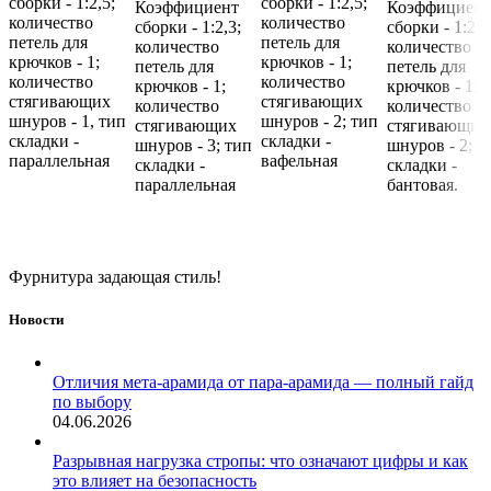
сборки - 1:2,5;
сборки - 1:2,5;
Коэффициент
Коэффициент
количество
количество
сборки - 1:2,3;
сборки - 1:2,7
петель для
петель для
количество
количество
крючков - 1;
крючков - 1;
петель для
петель для
количество
количество
крючков - 1;
крючков - 1;
стягивающих
стягивающих
количество
количество
шнуров - 1, тип
шнуров - 2; тип
стягивающих
стягивающих
складки -
складки -
шнуров - 3; тип
шнуров - 2; т
параллельная
вафельная
складки -
складки -
параллельная
бантовая.
Фурнитура задающая стиль!
Новости
Отличия мета-арамида от пара-арамида — полный гайд
по выбору
04.06.2026
Разрывная нагрузка стропы: что означают цифры и как
это влияет на безопасность