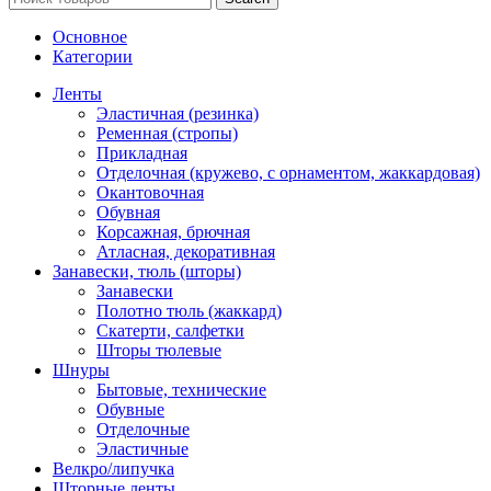
Основное
Категории
Ленты
Эластичная (резинка)
Ременная (стропы)
Прикладная
Отделочная (кружево, с орнаментом, жаккардовая)
Окантовочная
Обувная
Корсажная, брючная
Атласная, декоративная
Занавески, тюль (шторы)
Занавески
Полотно тюль (жаккард)
Скатерти, салфетки
Шторы тюлевые
Шнуры
Бытовые, технические
Обувные
Отделочные
Эластичные
Велкро/липучка
Шторные ленты