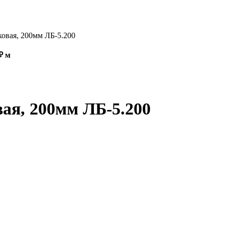
ковая, 200мм ЛБ-5.200
Диапазон
₽
м
цен:
54,28 ₽
–
111,84 ₽
ая, 200мм ЛБ-5.200