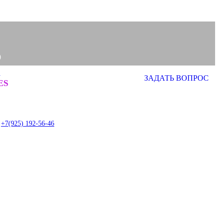
0
а
ЗАДАТЬ ВОПРОС
0
ES
item
+7(925) 192-56-46