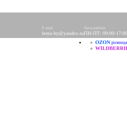
ючная
оративные
ические, ХБ
оры)
E-mail
Часы работы
lenta-by@yandex.ru
ПН-ПТ: 09:00-17:0
вое
фетки
OZON
розниц
ые
WILDBERRI
ХБ
ические
Я
нитей