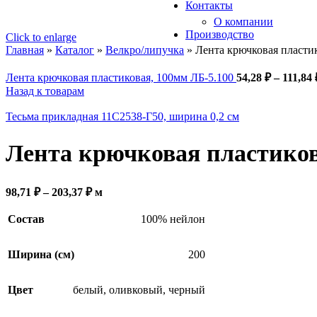
Контакты
О компании
Производство
Click to enlarge
Главная
»
Каталог
»
Велкро/липучка
»
Лента крючковая пласти
Лента крючковая пластиковая, 100мм ЛБ-5.100
54,28
₽
–
111,84
Назад к товарам
Тесьма прикладная 11С2538-Г50, ширина 0,2 см
Лента крючковая пластиков
Диапазон
98,71
₽
–
203,37
₽
м
цен:
98,71 ₽
Состав
100% нейлон
–
203,37 ₽
Ширина (см)
200
Цвет
белый
,
оливковый
,
черный