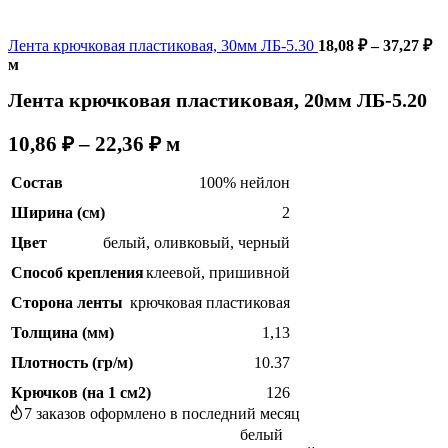
Ди
Лента крючковая пластиковая, 30мм ЛБ-5.30
18,08
₽
–
37,27
₽
це
м
18
Лента крючковая пластиковая, 20мм ЛБ-5.20
–
37
Диапазон
10,86
₽
–
22,36
₽
м
цен:
Состав
100% нейлон
10,86 ₽
–
Ширина (см)
2
22,36 ₽
Цвет
белый
,
оливковый
,
черный
Способ крепления
клеевой
,
пришивной
Сторона ленты
крючковая пластиковая
Толщина (мм)
1,13
Плотность (гр/м)
10.37
Крючков (на 1 см2)
126
7
заказов оформлено в последний месяц
белый