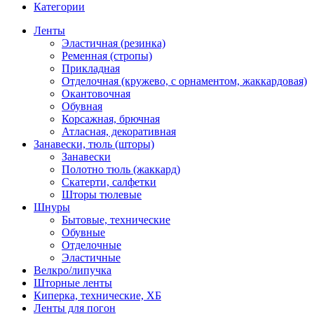
Категории
Ленты
Эластичная (резинка)
Ременная (стропы)
Прикладная
Отделочная (кружево, с орнаментом, жаккардовая)
Окантовочная
Обувная
Корсажная, брючная
Атласная, декоративная
Занавески, тюль (шторы)
Занавески
Полотно тюль (жаккард)
Скатерти, салфетки
Шторы тюлевые
Шнуры
Бытовые, технические
Обувные
Отделочные
Эластичные
Велкро/липучка
Шторные ленты
Киперка, технические, ХБ
Ленты для погон