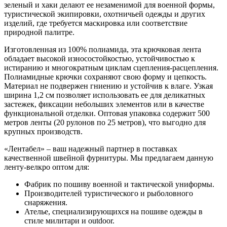
зеленый и хаки делают ее незаменимой для военной формы,
туристической экипировки, охотничьей одежды и других
изделий, где требуется маскировка или соответствие
природной палитре.
Изготовленная из 100% полиамида, эта крючковая лента
обладает высокой износостойкостью, устойчивостью к
истиранию и многократным циклам сцепления-расцепления.
Полиамидные крючки сохраняют свою форму и цепкость.
Материал не подвержен гниению и устойчив к влаге. Узкая
ширина 1,2 см позволяет использовать ее для деликатных
застежек, фиксации небольших элементов или в качестве
функциональной отделки. Оптовая упаковка содержит 500
метров ленты (20 рулонов по 25 метров), что выгодно для
крупных производств.
«Лентабел» – ваш надежный партнер в поставках
качественной швейной фурнитуры. Мы предлагаем данную
ленту-велкро оптом для:
Фабрик по пошиву военной и тактической униформы.
Производителей туристического и рыболовного
снаряжения.
Ателье, специализирующихся на пошиве одежды в
стиле милитари и outdoor.