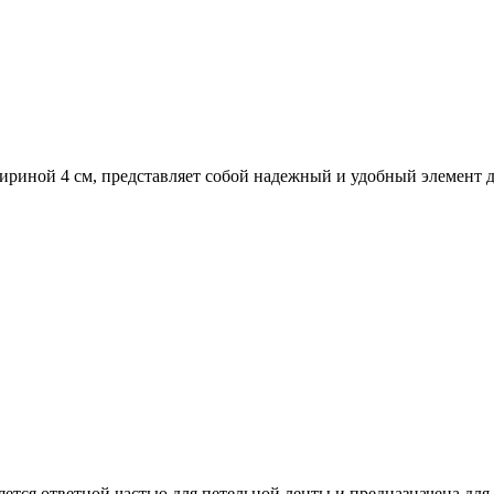
шириной 4 см, представляет собой надежный и удобный элемент 
яется ответной частью для петельной ленты и предназначена для