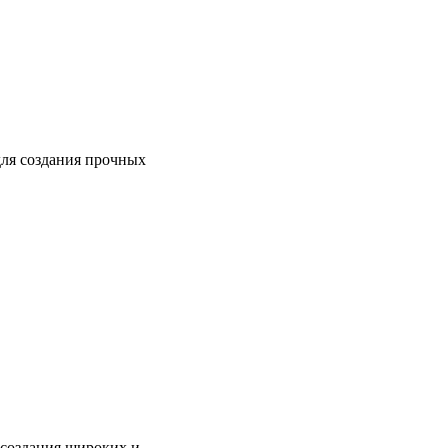
для создания прочных
 создания широких и