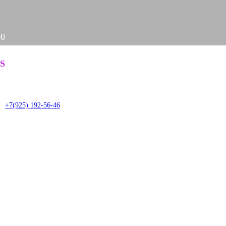
00
Задать вопрос
S
it
+7(925) 192-56-46