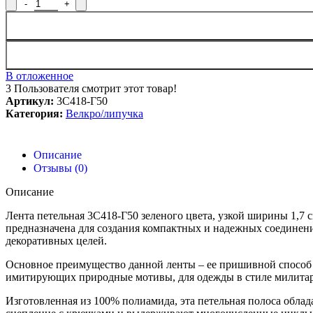
Количество товара Лента петельная 3С418-Г50, ширина 1,7 см
В отложенное
3
Пользователя смотрит этот товар!
Артикул:
3С418-Г50
Категория:
Велкро/липучка
Описание
Отзывы (0)
Описание
Лента петельная 3С418-Г50 зеленого цвета, узкой ширины 1,7 
предназначена для создания компактных и надежных соединени
декоративных целей.
Основное преимущество данной ленты – ее пришивной способ к
имитирующих природные мотивы, для одежды в стиле милитари 
Изготовленная из 100% полиамида, эта петельная полоса обл