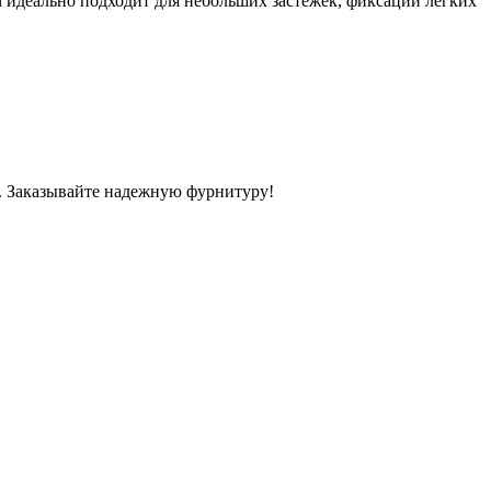
 идеально подходит для небольших застежек, фиксации легких
ч. Заказывайте надежную фурнитуру!