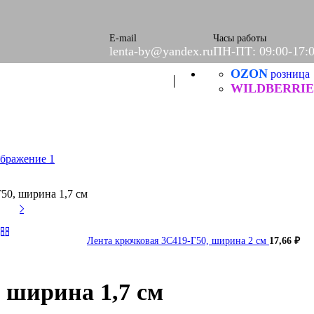
ое
етки
е
E-mail
Часы работы
lenta-by@yandex.ru
ПН-ПТ: 09:00-17:
OZON
Б
розница
ческие
WILDBERRIE
50, ширина 1,7 см
Лента крючковая 3С419-Г50, ширина 2 см
17,66
₽
 ширина 1,7 см
итей