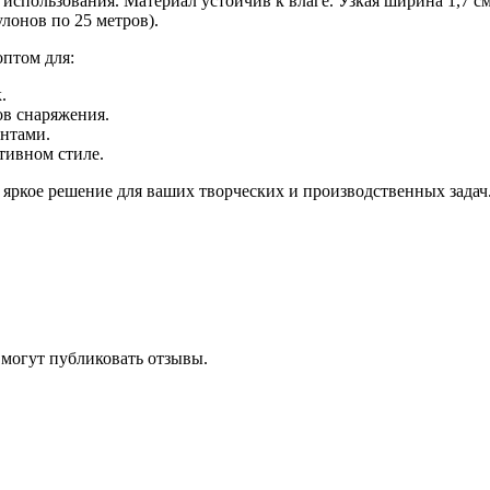
пользования. Материал устойчив к влаге. Узкая ширина 1,7 см
улонов по 25 метров).
оптом для:
.
ов снаряжения.
ентами.
тивном стиле.
и яркое решение для ваших творческих и производственных зада
 могут публиковать отзывы.