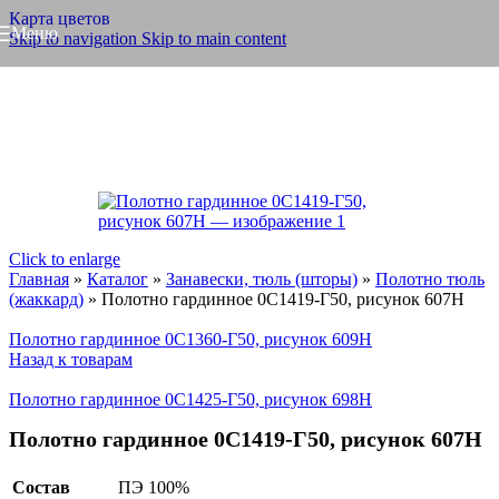
Карта цветов
Меню
Skip to navigation
Skip to main content
Click to enlarge
Главная
»
Каталог
»
Занавески, тюль (шторы)
»
Полотно тюль
(жаккард)
»
Полотно гардинное 0С1419-Г50, рисунок 607Н
Полотно гардинное 0С1360-Г50, рисунок 609Н
Назад к товарам
Полотно гардинное 0С1425-Г50, рисунок 698Н
Полотно гардинное 0С1419-Г50, рисунок 607Н
Состав
ПЭ 100%