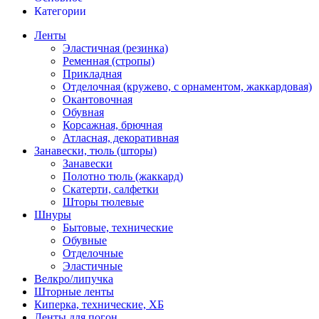
Категории
Ленты
Эластичная (резинка)
Ременная (стропы)
Прикладная
Отделочная (кружево, с орнаментом, жаккардовая)
Окантовочная
Обувная
Корсажная, брючная
Атласная, декоративная
Занавески, тюль (шторы)
Занавески
Полотно тюль (жаккард)
Скатерти, салфетки
Шторы тюлевые
Шнуры
Бытовые, технические
Обувные
Отделочные
Эластичные
Велкро/липучка
Шторные ленты
Киперка, технические, ХБ
Ленты для погон