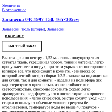
Увеличить
В отложенное
Занавеска 04С1997-Г50, 165×305см
Занавески, тюль (шторы)
,
Занавески
В КОРЗИНУ
БЫСТРЫЙ ЗАКАЗ
Высота арки по центру - 1,52 м. - тюль - полупрозрачная
сетчатая ткань, украшенная узором. тонкий материал легко
пропускает свет и воздух, при этом укрывая от посторонних
взглядов все, что происходит в комнате. - занавеска со
шторной лентой: коэф-т сборки 1:2.5 - занавеска подходит как
для кухни, так и для комнаты. - изделия из полиэфира (пэ)
характеризуются прочностью, износостойкостью и
светостойкостью. способны сохранять форму, легко
драпируются, не деформируются после стирки и в процессе
использования. - легко стираются, быстро сохнут. уход: - для
стирки используют обычные моющие средства без
отбеливателей, температура воды не выше 40 градусов -
рекомендуется ручная стирка, но так же возможна стирка в