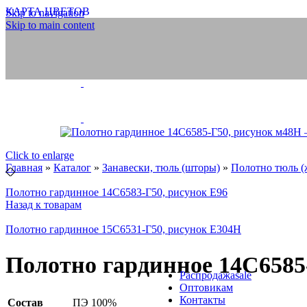
Атласные, дек
КАРТА ЦВЕТОВ
Skip to navigation
Киперка, техн
Skip to main content
Занавески, тюль (шт
Занавески
Полотно тюле
Скатерти, сал
Шторы тюлев
Шнуры
Шнуры ПЭ и 
Бытовые, техн
Обувные
Click to enlarge
Отделочные
Главная
»
Каталог
»
Занавески, тюль (шторы)
»
Полотно тюль (
Эластичные
ВЕЛКРО/ЛИПУЧКА
Полотно гардинное 14С6583-Г50, рисунок Е96
ШТОРНЫЕ ЛЕНТЫ
Назад к товарам
Ленты, тесьмы, шнуры
Ленты для погон
Галун
СИЛОВЫЕ СТРУКТУРЫ
МЕДИЦИНСКИЕ ТОВАРЫ
Полотно гардинное 15С6531-Г50, рисунок Е304Н
РИТУАЛЬНАЯ КОЛЛЕКЦИ
ГОТОВЫЕ ИЗДЕЛИЯ
Ножницы
НОЖНИЦЫ И НИТКИ
Полотно гардинное 14С6585
Продукция из арамидных 
ИННОВАЦИИ
Распродажа
sale
Оптовикам
Контакты
Состав
ПЭ 100%