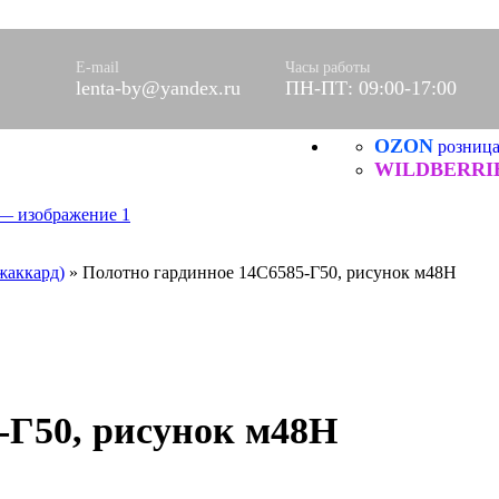
оративные
ические, ХБ
E-mail
Часы работы
оры)
lenta-by@yandex.ru
ПН-ПТ: 09:00-17:00
вое
фетки
OZON
розниц
ые
WILDBERRI
ХБ
ические
жаккард)
»
Полотно гардинное 14С6585-Г50, рисунок м48Н
Я
-Г50, рисунок м48Н
нитей