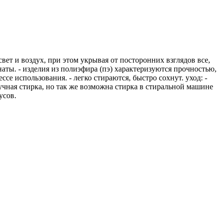
свет и воздух, при этом укрывая от посторонних взглядов все,
мнаты. - изделия из полиэфира (пэ) характеризуются прочностью,
е использования. - легко стираются, быстро сохнут. уход: -
учная стирка, но так же возможна стирка в стиральной машине
усов.