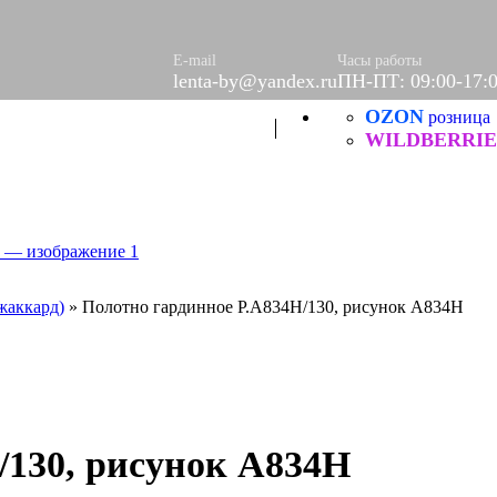
ое
етки
е
E-mail
Часы работы
lenta-by@yandex.ru
ПН-ПТ: 09:00-17:
OZON
Б
розница
ческие
WILDBERRIE
жаккард)
»
Полотно гардинное Р.А834Н/130, рисунок А834Н
/130, рисунок А834Н
итей