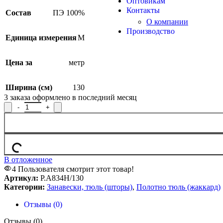
Оптовикам
Контакты
Состав
ПЭ 100%
О компании
Производство
Единица измерения
М
Цена за
метр
Ширина (см)
130
3
заказа оформлено в последний месяц
Количество товара Полотно гардинное Р.А834Н/130, рисунок 
В отложенное
4
Пользователя смотрит этот товар!
Артикул:
Р.А834Н/130
Категории:
Занавески, тюль (шторы)
,
Полотно тюль (жаккард)
Отзывы (0)
Отзывы (0)