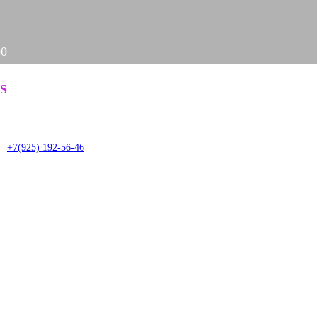
00
Задать вопрос
S
it
+7(925) 192-56-46