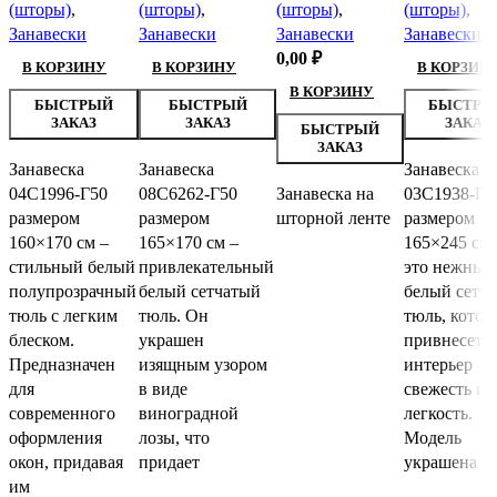
(шторы)
,
(шторы)
,
(шторы)
,
(шторы)
,
Занавески
Занавески
Занавески
Занавески
0,00
₽
В КОРЗИНУ
В КОРЗИНУ
В КОРЗИН
В КОРЗИНУ
БЫСТРЫЙ
БЫСТРЫЙ
БЫСТРЫ
ЗАКАЗ
ЗАКАЗ
ЗАКАЗ
БЫСТРЫЙ
ЗАКАЗ
Занавеска
Занавеска
Занавеска
04С1996-Г50
08С6262-Г50
Занавеска на
03С1938-Г5
размером
размером
шторной ленте
размером
160×170 см –
165×170 см –
165×245 см 
стильный белый
привлекательный
это нежный
полупрозрачный
белый сетчатый
белый сетч
тюль с легким
тюль. Он
тюль, кото
блеском.
украшен
привнесет в
Предназначен
изящным узором
интерьер
для
в виде
свежесть и
современного
виноградной
легкость.
оформления
лозы, что
Модель
окон, придавая
придает
украшена
им