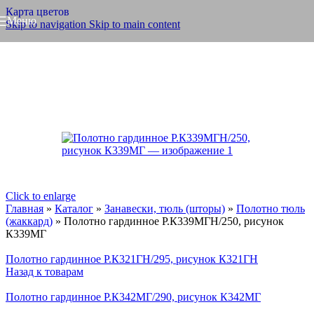
Карта цветов
Меню
Skip to navigation
Skip to main content
Click to enlarge
Главная
»
Каталог
»
Занавески, тюль (шторы)
»
Полотно тюль
(жаккард)
»
Полотно гардинное Р.К339МГН/250, рисунок
К339МГ
Полотно гардинное Р.К321ГН/295, рисунок К321ГН
Назад к товарам
Полотно гардинное Р.К342МГ/290, рисунок К342МГ