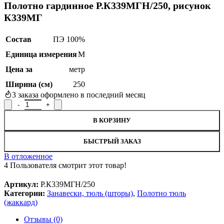
Полотно гардинное Р.К339МГН/250, рисунок
К339МГ
Состав
ПЭ 100%
Единица измерения
М
Цена за
метр
Ширина (см)
250
3
заказа оформлено в последний месяц
Количество товара Полотно гардинное Р.К339МГН/250, рисун
В КОРЗИНУ
БЫСТРЫЙ ЗАКАЗ
В отложенное
4
Пользователя смотрит этот товар!
Артикул:
Р.К339МГН/250
Категории:
Занавески, тюль (шторы)
,
Полотно тюль
(жаккард)
Отзывы (0)