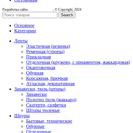
Разработка сайта
, © Copyright, 2024
Search
Основное
Категории
Ленты
Эластичная (резинка)
Ременная (стропы)
Прикладная
Отделочная (кружево, с орнаментом, жаккардовая)
Окантовочная
Обувная
Корсажная, брючная
Атласная, декоративная
Занавески, тюль (шторы)
Занавески
Полотно тюль (жаккард)
Скатерти, салфетки
Шторы тюлевые
Шнуры
Бытовые, технические
Обувные
Отделочные