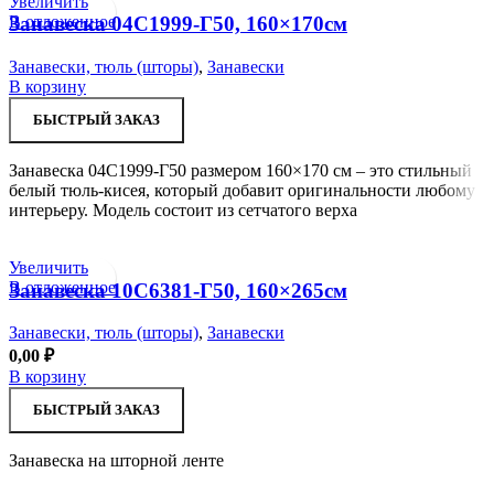
Увеличить
В отложенное
Занавеска 04С1999-Г50, 160×170см
Занавески, тюль (шторы)
,
Занавески
В корзину
БЫСТРЫЙ ЗАКАЗ
Занавеска 04С1999-Г50 размером 160×170 см – это стильный
белый тюль-кисея, который добавит оригинальности любому
интерьеру. Модель состоит из сетчатого верха
Увеличить
В отложенное
Занавеска 10С6381-Г50, 160×265см
Занавески, тюль (шторы)
,
Занавески
0,00
₽
В корзину
БЫСТРЫЙ ЗАКАЗ
Занавеска на шторной ленте