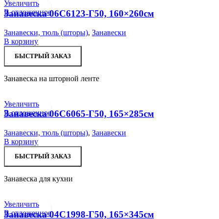
Увеличить
В отложенное
Занавеска 06С6123-Г50, 160×260см
Занавески, тюль (шторы)
,
Занавески
В корзину
БЫСТРЫЙ ЗАКАЗ
Занавеска на шторной ленте
Увеличить
В отложенное
Занавеска 06С6065-Г50, 165×285см
Занавески, тюль (шторы)
,
Занавески
В корзину
БЫСТРЫЙ ЗАКАЗ
Занавеска для кухни
Увеличить
В отложенное
Занавеска 04С1998-Г50, 165×345см