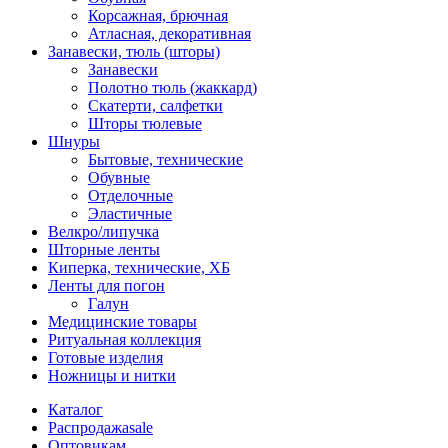
Корсажная, брючная
Атласная, декоративная
Занавески, тюль (шторы)
Занавески
Полотно тюль (жаккард)
Скатерти, салфетки
Шторы тюлевые
Шнуры
Бытовые, технические
Обувные
Отделочные
Эластичные
Велкро/липучка
Шторные ленты
Киперка, технические, ХБ
Ленты для погон
Галун
Медицинские товары
Ритуальная коллекция
Готовые изделия
Ножницы и нитки
Каталог
Распродажа
sale
Оптовикам