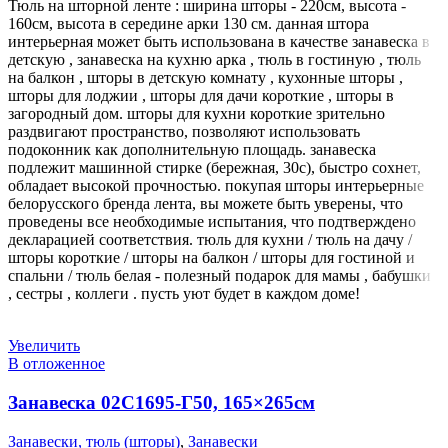
Тюль на шторной ленте : ширина шторы - 220см, высота -
160см, высота в середине арки 130 см. данная штора
интерьерная может быть использована в качестве занавеска в
детскую , занавеска на кухню арка , тюль в гостиную , тюль
на балкон , шторы в детскую комнату , кухонные шторы ,
шторы для лоджии , шторы для дачи короткие , шторы в
загородный дом. шторы для кухни короткие зрительно
раздвигают пространство, позволяют использовать
подоконник как дополнительную площадь. занавеска
подлежит машинной стирке (бережная, 30с), быстро сохнет,
обладает высокой прочностью. покупая шторы интерьерные
белорусского бренда лента, вы можете быть уверены, что
проведены все необходимые испытания, что подтверждено
декларацией соответствия. тюль для кухни / тюль на дачу /
шторы короткие / шторы на балкон / шторы для гостиной и
спальни / тюль белая - полезный подарок для мамы , бабушки
, сестры , коллеги . пусть уют будет в каждом доме!
Увеличить
В отложенное
Занавеска 02С1695-Г50, 165×265см
Занавески, тюль (шторы)
,
Занавески