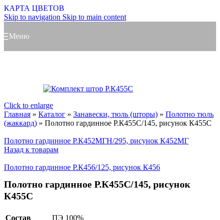
КАРТА ЦВЕТОВ
Skip to navigation
Skip to main content
Меню
Click to enlarge
Главная
»
Каталог
»
Занавески, тюль (шторы)
»
Полотно тюль
(жаккард)
»
Полотно гардинное Р.К455С/145, рисунок К455С
Полотно гардинное Р.К452МГН/295, рисунок К452МГ
Назад к товарам
Полотно гардинное Р.К456/125, рисунок К456
Полотно гардинное Р.К455С/145, рисунок
К455С
Состав
ПЭ 100%