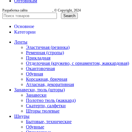
Оптовикам
Разработка сайта
, © Copyright, 2024
Search
Основное
Категории
Ленты
Эластичная (резинка)
Ременная (стропы)
Прикладная
Отделочная (кружево, с орнаментом, жаккардовая)
Окантовочная
Обувная
Корсажная, брючная
Атласная, декоративная
Занавески, тюль (шторы)
Занавески
Полотно тюль (жаккард)
Скатерти, салфетки
Шторы тюлевые
Шнуры
Бытовые, технические
Обувные