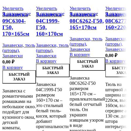
Увеличить
Увеличить
Увеличить
Увеличить
В отложенное
В отложенное
В отложенное
В отложенн
Занавеска
Занавеска
Занавеска
Занавеска
09С6304-
04С1999-
08С6262-Г50,
08С6277-Г
Г50,
Г50,
165×170см
160×220с
170×165см
160×170см
Занавески, тюль
Занавески, 
(шторы)
,
(шторы)
,
Занавески, тюль
Занавески, тюль
Занавески
Занавески
(шторы)
,
(шторы)
,
В корзину
0,00
₽
Занавески
Занавески
В корзину
В корзину
0,00
₽
БЫСТРЫЙ
ЗАКАЗ
В корзину
БЫСТРЫЙ
БЫСТРЫ
ЗАКАЗ
ЗАКАЗ
БЫСТРЫЙ
Занавеска
ЗАКАЗ
08С6262-Г50
Занавеска
Тюль на
размером
04С1999-Г50
шторной лен
Занавеска с
165×170 см –
размером
ширина што
романтичными
привлекательный
160×170 см –
220см, высот
ромашками на
белый сетчатый
это стильный
160см, высот
небольшое окно.
тюль. Он
белый тюль-
середине ар
подойдет для
украшен
кисея, который
130 см. данн
кухонного окна,
изящным узором
добавит
штора
детской
в виде
оригинальности
интерьерная
комнаты,
виноградной