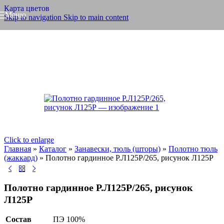
Карта цветов
Меню
Skip to navigation
Skip to main content
Click to enlarge
Главная
»
Каталог
»
Занавески, тюль (шторы)
»
Полотно тюль
(жаккард)
»
Полотно гардинное Р.Л125Р/265, рисунок Л125Р
Полотно гардинное Р.Л125Р/265, рисунок
Л125Р
Состав
ПЭ 100%