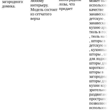
любому
может быть
загородного
лозы, что
интерьеру.
использован
домика.
придает
Модель состоит
качестве
из сетчатого
занавеска в
верха
детскую ,
занавеска на
кухню арка ,
тюль в гост
, тюль на ба
, шторы в
детскую ком
, кухонные
шторы , што
для лоджии ,
шторы для д
короткие ,
шторы в
загородный 
шторы для
кухни корот
зрительно
раздвигают
пространств
позволяют
использоват