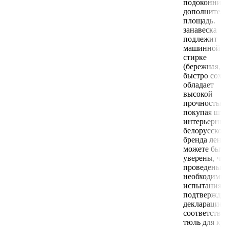
подоконник 
дополнител
площадь.
занавеска
подлежит
машинной
стирке
(бережная, 3
быстро сохне
обладает
высокой
прочностью.
покупая шт
интерьерны
белорусског
бренда лента
можете быть
уверены, чт
проведены в
необходимы
испытания, 
подтвержде
декларацией
соответствия
тюль для кух