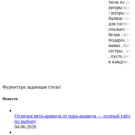
тюль на дачу
шторы корот
/ шторы на
балкон / шт
для гостино
спальни / тю
белая - поле
подарок для
мамы , бабуш
сестры , кол
. пусть уют 
в каждом до
Фурнитура задающая стиль!
Новости
Отличия мета-арамида от пара-арамида — полный гайд
по выбору
04.06.2026