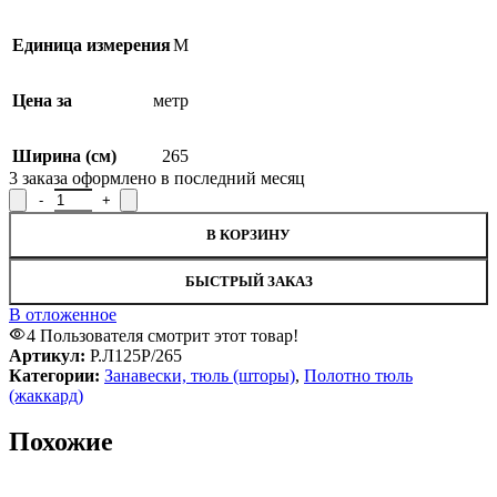
Единица измерения
М
Цена за
метр
Ширина (см)
265
3
заказа оформлено в последний месяц
Количество товара Полотно гардинное Р.Л125Р/265, рисунок Л
В КОРЗИНУ
БЫСТРЫЙ ЗАКАЗ
В отложенное
4
Пользователя смотрит этот товар!
Артикул:
Р.Л125Р/265
Категории:
Занавески, тюль (шторы)
,
Полотно тюль
(жаккард)
Похожие