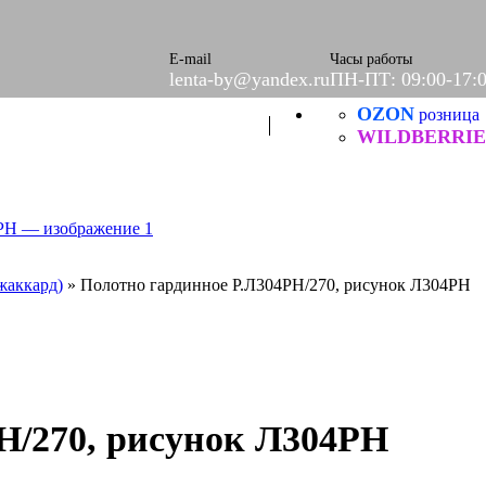
ое
етки
е
E-mail
Часы работы
lenta-by@yandex.ru
ПН-ПТ: 09:00-17:
OZON
розница
Б
ческие
WILDBERRIE
жаккард)
»
Полотно гардинное Р.Л304РН/270, рисунок Л304РН
Н/270, рисунок Л304РН
итей