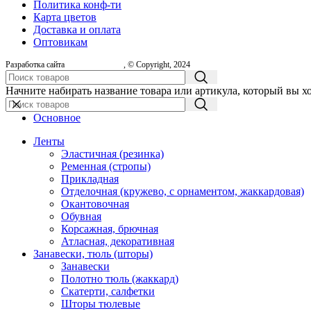
Политика конф-ти
Карта цветов
Доставка и оплата
Оптовикам
Разработка сайта
, © Copyright, 2024
Начните набирать название товара или артикула, который вы х
Основное
Ленты
Эластичная (резинка)
Ременная (стропы)
Прикладная
Отделочная (кружево, с орнаментом, жаккардовая)
Окантовочная
Обувная
Корсажная, брючная
Атласная, декоративная
Занавески, тюль (шторы)
Занавески
Полотно тюль (жаккард)
Скатерти, салфетки
Шторы тюлевые