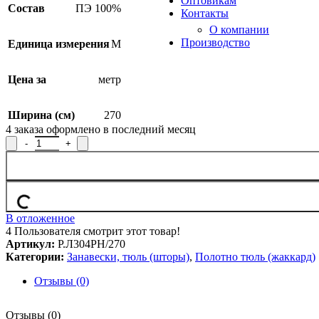
Оптовикам
Состав
ПЭ 100%
Контакты
О компании
Производство
Единица измерения
М
Цена за
метр
Ширина (см)
270
4
заказа оформлено в последний месяц
Количество товара Полотно гардинное Р.Л304РН/270, рисунок
В отложенное
4
Пользователя смотрит этот товар!
Артикул:
Р.Л304РН/270
Категории:
Занавески, тюль (шторы)
,
Полотно тюль (жаккард)
Отзывы (0)
Отзывы (0)