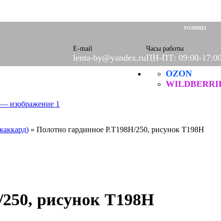
оры)
вое
РОЗНИЦА
фетки
ые
E-mail
Часы работы
lenta-by@yandex.ru
ПН-ПТ: 09:00-17:0
OZON
ХБ
ические
WILDBERRI
жаккард)
»
Полотно гардинное Р.Т198Н/250, рисунок Т198Н
/250, рисунок Т198Н