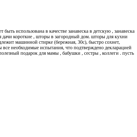
 быть использована в качестве занавеска в детскую , занавеска
я дачи короткие , шторы в загородный дом. шторы для кухни
лежит машинной стирке (бережная, 30с), быстро сохнет,
ны все необходимые испытания, что подтверждено декларацией
полезный подарок для мамы , бабушки , сестры , коллеги . пусть