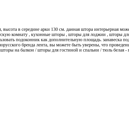
, высота в середине арки 130 см. данная штора интерьерная может
етскую комнату , кухонные шторы , шторы для лоджии , шторы дл
ьзовать подоконник как дополнительную площадь. занавеска под
орусского бренда лента, вы можете быть уверены, что проведе
 шторы на балкон / шторы для гостиной и спальни / тюль белая - 