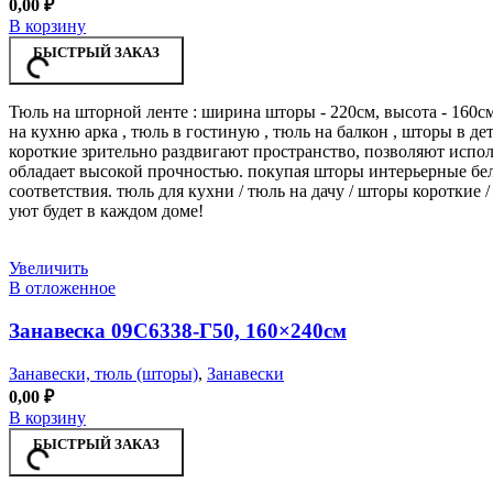
0,00
₽
В корзину
БЫСТРЫЙ ЗАКАЗ
Тюль на шторной ленте : ширина шторы - 220см, высота - 160см
на кухню арка , тюль в гостиную , тюль на балкон , шторы в д
короткие зрительно раздвигают пространство, позволяют испол
обладает высокой прочностью. покупая шторы интерьерные бел
соответствия. тюль для кухни / тюль на дачу / шторы короткие /
уют будет в каждом доме!
Увеличить
В отложенное
Занавеска 09С6338-Г50, 160×240см
Занавески, тюль (шторы)
,
Занавески
0,00
₽
В корзину
БЫСТРЫЙ ЗАКАЗ