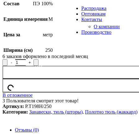
Продукция из арамидных 
Состав
ПЭ 100%
Распродажа
Оптовикам
Единица измерения
М
Контакты
О компании
Производство
Цена за
метр
Ширина (см)
250
6
заказов оформлено в последний месяц
Количество товара Полотно гардинное Р.Т198Н/250, рисунок 
SALE
В отложенное
3
Пользователя смотрит этот товар!
Артикул:
Р.Т198Н/250
Категории:
Занавески, тюль (шторы)
,
Полотно тюль (жаккард)
Отзывы (0)