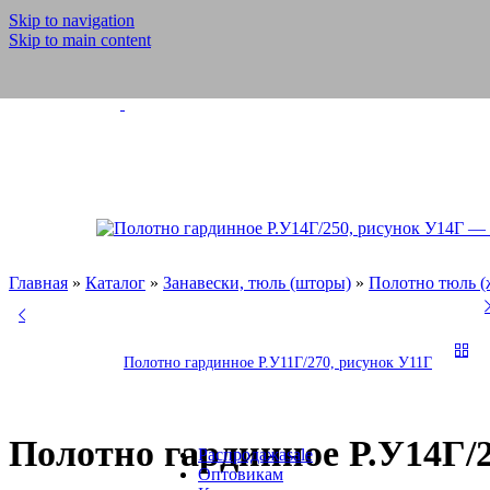
Прикладные
Skip to navigation
Skip to main content
Отделочные
(кружево,
с
орнаментом,
жаккардовые)
Окантовоные
Обувные
Корсажная,
брючная
Главная
»
Каталог
»
Занавески, тюль (шторы)
»
Полотно тюль (
Атласные,
декоративные
Киперка,
Полотно гардинное Р.У11Г/270, рисунок У11Г
технические,
ХБ
Полотно гардинное Р.У14Г/
Распродажа
sale
Оптовикам