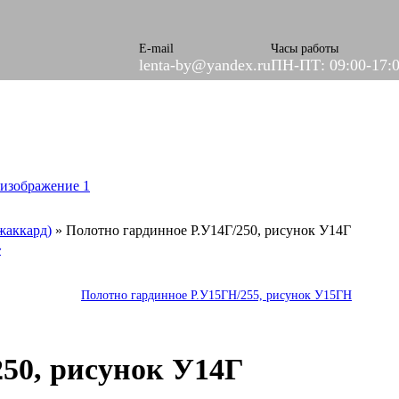
Эластичные
E-mail
Часы работы
lenta-by@yandex.ru
ПН-ПТ: 09:00-17:
жаккард)
»
Полотно гардинное Р.У14Г/250, рисунок У14Г
Полотно гардинное Р.У15ГН/255, рисунок У15ГН
250, рисунок У14Г