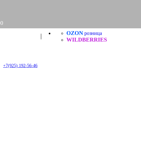
00
OZON
розница
Задать
вопрос
WILDBERRIES
it
+7(925) 192-56-46