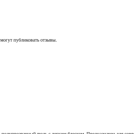
 могут публиковать отзывы.
 полупрозрачный тюль с легким блеском. Предназначен для сов