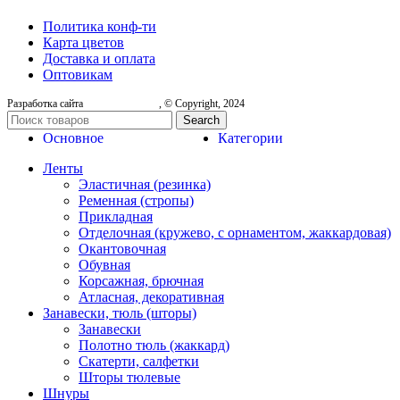
Политика конф-ти
Карта цветов
Доставка и оплата
Оптовикам
Разработка сайта
, © Copyright, 2024
Search
Основное
Категории
Ленты
Эластичная (резинка)
Ременная (стропы)
Прикладная
Отделочная (кружево, с орнаментом, жаккардовая)
Окантовочная
Обувная
Корсажная, брючная
Атласная, декоративная
Занавески, тюль (шторы)
Занавески
Полотно тюль (жаккард)
Скатерти, салфетки
Шторы тюлевые
Шнуры