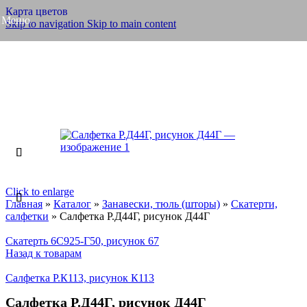
Карта цветов
Меню
Skip to navigation
Skip to main content
Click to enlarge
Главная
»
Каталог
»
Занавески, тюль (шторы)
»
Скатерти,
салфетки
»
Салфетка Р.Д44Г, рисунок Д44Г
Скатерть 6С925-Г50, рисунок 67
Назад к товарам
Салфетка Р.К113, рисунок К113
Салфетка Р.Д44Г, рисунок Д44Г