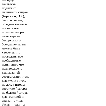
площадь.
занавеска
подлежит
машинной стирке
(бережная, 30с),
быстро сохнет,
обладает высокой
прочностью.
покупая шторы
интерьерные
белорусского
бренда лента, вы
можете быть
уверены, что
проведены все
необходимые
испытания, что
подтверждено
декларацией
соответствия. тюль
для кухни / тюль
на дачу / шторы
короткие / шторы
на балкон / шторы
для гостиной и
спальни / тюль
белая - полезный