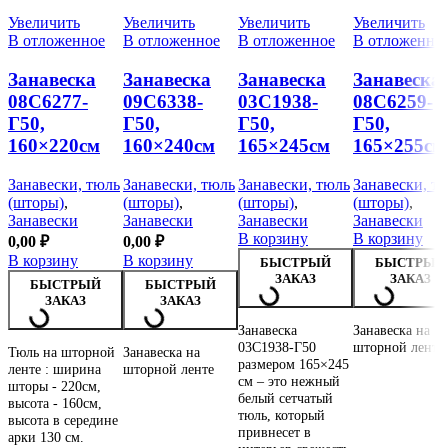
Увеличить
Увеличить
Увеличить
Увеличить
В отложенное
В отложенное
В отложенное
В отложенно
Занавеска
Занавеска
Занавеска
Занавеска
08С6277-
09С6338-
03С1938-
08С6259-
Г50,
Г50,
Г50,
Г50,
160×220см
160×240см
165×245см
165×255см
Занавески, тюль
Занавески, тюль
Занавески, тюль
Занавески, т
(шторы)
,
(шторы)
,
(шторы)
,
(шторы)
,
Занавески
Занавески
Занавески
Занавески
В корзину
В корзину
0,00
₽
0,00
₽
В корзину
В корзину
БЫСТРЫЙ
БЫСТРЫЙ
ЗАКАЗ
ЗАКАЗ
БЫСТРЫЙ
БЫСТРЫЙ
ЗАКАЗ
ЗАКАЗ
Занавеска
Занавеска на
03С1938-Г50
шторной ленте
Тюль на шторной
Занавеска на
размером 165×245
ленте : ширина
шторной ленте
см – это нежный
шторы - 220см,
белый сетчатый
высота - 160см,
тюль, который
высота в середине
привнесет в
арки 130 см.