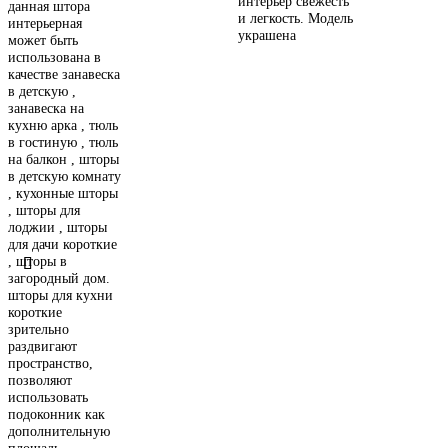
интерьер свежесть
данная штора
и легкость. Модель
интерьерная
украшена
может быть
использована в
качестве занавеска
в детскую ,
занавеска на
кухню арка , тюль
в гостиную , тюль
на балкон , шторы
в детскую комнату
, кухонные шторы
, шторы для
лоджии , шторы
для дачи короткие
, шторы в
загородный дом.
шторы для кухни
короткие
зрительно
раздвигают
пространство,
позволяют
использовать
подоконник как
дополнительную