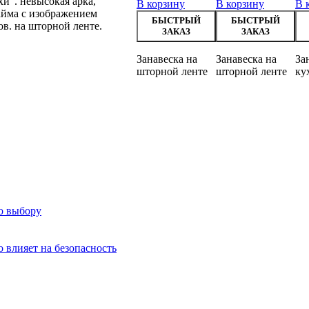
и". невысокая арка,
В корзину
В корзину
В 
айма с изображением
БЫСТРЫЙ
БЫСТРЫЙ
в. на шторной ленте.
ЗАКАЗ
ЗАКАЗ
Занавеска на
Занавеска на
За
шторной ленте
шторной ленте
ку
о выбору
о влияет на безопасность