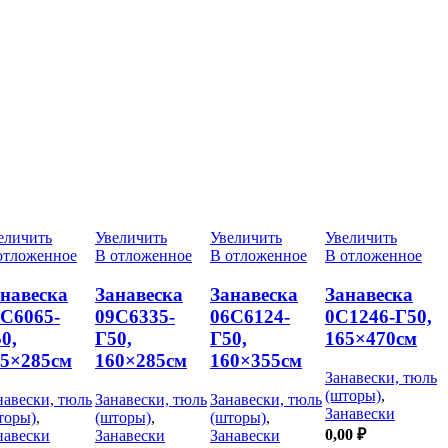
еличить
Увеличить
Увеличить
Увеличить
отложенное
В отложенное
В отложенное
В отложенное
навеска
Занавеска
Занавеска
Занавеска
С6065-
09С6335-
06С6124-
0С1246-Г50,
0,
Г50,
Г50,
165×470см
65×285см
160×285см
160×355см
Занавески, тюль
(шторы)
,
навески, тюль
Занавески, тюль
Занавески, тюль
Занавески
торы)
,
(шторы)
,
(шторы)
,
0,00
₽
навески
Занавески
Занавески