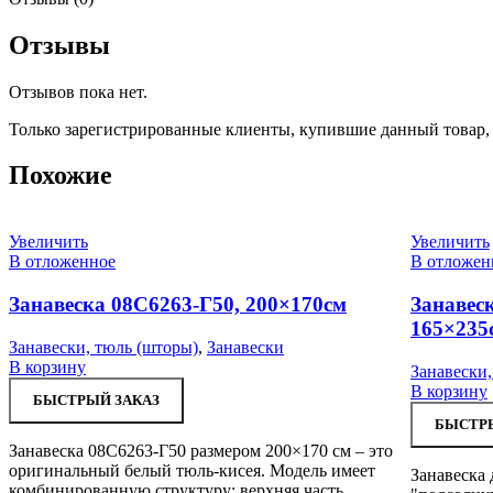
Отзывы
Отзывов пока нет.
Только зарегистрированные клиенты, купившие данный товар,
Похожие
Увеличить
Увеличить
В отложенное
В отложен
Занавеска 08С6263-Г50, 200×170см
Занавес
165×235
Занавески, тюль (шторы)
,
Занавески
В корзину
Занавески,
В корзину
БЫСТРЫЙ ЗАКАЗ
БЫСТРЫ
Занавеска 08С6263-Г50 размером 200×170 см – это
оригинальный белый тюль-кисея. Модель имеет
Занавеска 
комбинированную структуру: верхняя часть