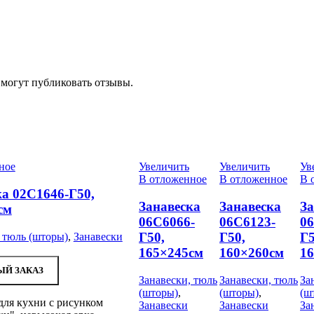
 могут публиковать отзывы.
ное
Увеличить
Увеличить
Ув
В отложенное
В отложенное
В 
ка 02С1646-Г50,
Занавеска
Занавеска
За
см
06С6066-
06С6123-
06
Г50,
Г50,
Г5
 тюль (шторы)
,
Занавески
165×245см
160×260см
1
Й ЗАКАЗ
Занавески, тюль
Занавески, тюль
За
(шторы)
,
(шторы)
,
(ш
для кухни с рисунком
Занавески
Занавески
За