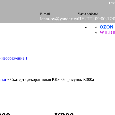
левое
РОЗ
салфетки
евые
E-mail
Часы работы
lenta-by@yandex.ru
ПН-ПТ: 09:00-17:
OZON
и ХБ
ехнические
WILDB
е
е
етки
»
Скатерть декоративная Р.К300а, рисунок К300а
ых нитей