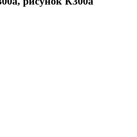
300а, рисунок К300а
00а