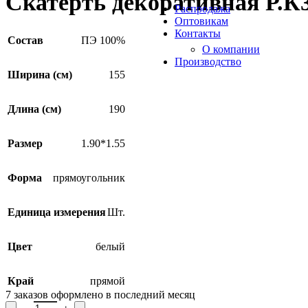
Скатерть декоративная Р.К
Распродажа
Оптовикам
Контакты
Состав
ПЭ 100%
О компании
Производство
Ширина (см)
155
Длина (см)
190
Размер
1.90*1.55
Форма
прямоугольник
Единица измерения
Шт.
Цвет
белый
Край
прямой
7
заказов оформлено в последний месяц
Количество товара Скатерть декоративная Р.К300а, рисунок К3