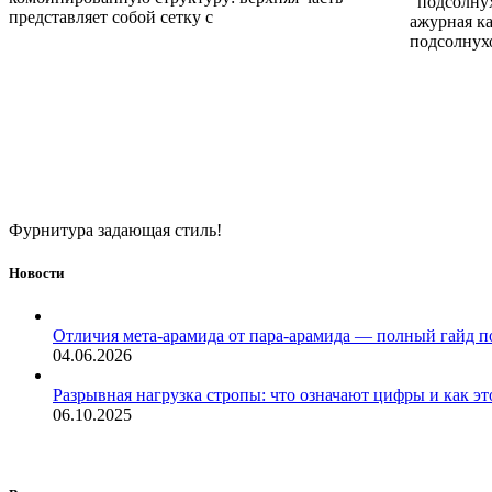
"подсолнух
представляет собой сетку с
ажурная к
подсолнухо
Фурнитура задающая стиль!
Новости
Отличия мета-арамида от пара-арамида — полный гайд п
04.06.2026
Разрывная нагрузка стропы: что означают цифры и как эт
06.10.2025