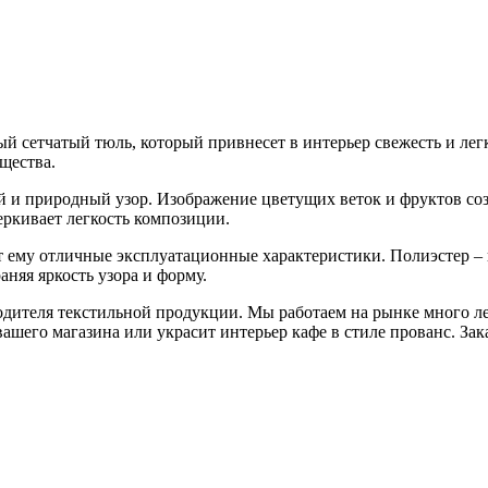
ый сетчатый тюль, который привнесет в интерьер свежесть и ле
щества.
ый и природный узор. Изображение цветущих веток и фруктов со
еркивает легкость композиции.
т ему отличные эксплуатационные характеристики. Полиэстер – 
раняя яркость узора и форму.
одителя текстильной продукции. Мы работаем на рынке много ле
ашего магазина или украсит интерьер кафе в стиле прованс. За