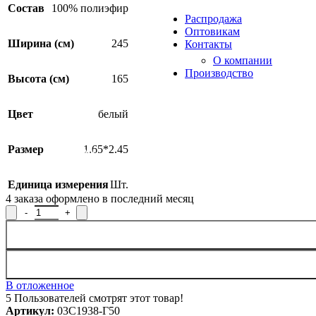
Продукция из арамидных 
Состав
100% полиэфир
Распродажа
Оптовикам
Ширина (см)
245
Контакты
О компании
Производство
Высота (см)
165
Цвет
белый
Размер
1.65*2.45
SALE
Единица измерения
Шт.
4
заказа оформлено в последний месяц
Количество товара Занавеска 03С1938-Г50, 165x245см
В отложенное
5
Пользователей смотрят этот товар!
Артикул:
03С1938-Г50