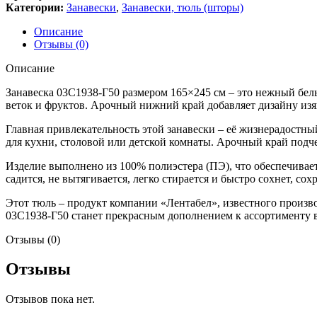
Категории:
Занавески
,
Занавески, тюль (шторы)
Описание
Отзывы (0)
Описание
Занавеска 03С1938-Г50 размером 165×245 см – это нежный бел
веток и фруктов. Арочный нижний край добавляет дизайну изя
Главная привлекательность этой занавески – её жизнерадостн
для кухни, столовой или детской комнаты. Арочный край подч
Изделие выполнено из 100% полиэстера (ПЭ), что обеспечивае
садится, не вытягивается, легко стирается и быстро сохнет, сох
Этот тюль – продукт компании «Лентабел», известного произв
03С1938-Г50 станет прекрасным дополнением к ассортименту в
Отзывы (0)
Отзывы
Отзывов пока нет.