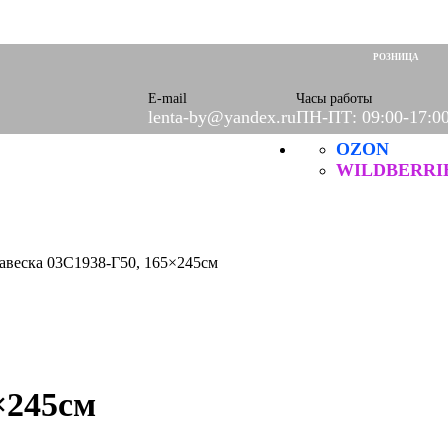
оры)
вое
РОЗНИЦА
фетки
ые
E-mail
Часы работы
lenta-by@yandex.ru
ПН-ПТ: 09:00-17:0
OZON
ХБ
ические
WILDBERRI
авеска 03С1938-Г50, 165×245см
×245см