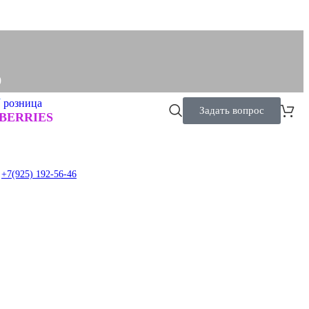
0
N
розница
Задать вопрос
0
BERRIES
+7(925) 192-56-46