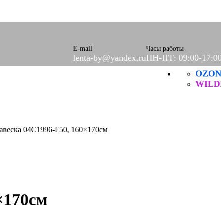
 (шторы)
юлевое
 салфетки
левые
E-mail
Часы работы
lenta-by@yandex.ru
ПН-ПТ: 09:00-17:0
OZO
 и ХБ
WILD
технические
ые
ые
авеска 04С1996-Г50, 160×170см
ы
×170см