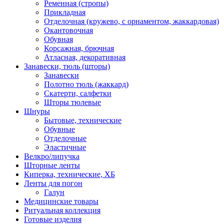
Ременная (стропы)
Прикладная
Отделочная (кружево, с орнаментом, жаккардовая)
Окантовочная
Обувная
Корсажная, брючная
Атласная, декоративная
Занавески, тюль (шторы)
Занавески
Полотно тюль (жаккард)
Скатерти, салфетки
Шторы тюлевые
Шнуры
Бытовые, технические
Обувные
Отделочные
Эластичные
Велкро/липучка
Шторные ленты
Киперка, технические, ХБ
Ленты для погон
Галун
Медицинские товары
Ритуальная коллекция
Готовые изделия