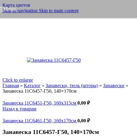
Карта цветов
Меню
Skip to navigation
Skip to main content
Click to enlarge
Главная
»
Каталог
»
Занавески, тюль (шторы)
»
Занавески
»
Занавеска 11С6457-Г50, 140×170см
Занавеска 11С6451-Г50, 160x315см
0,00
₽
Назад к товарам
Занавеска 11С6461-Г50, 160x170см
0,00
₽
Занавеска 11С6457-Г50, 140×170см