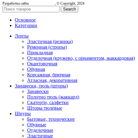
Разработка сайта
, © Copyright, 2024
Search
Основное
Категории
Ленты
Эластичная (резинка)
Ременная (стропы)
Прикладная
Отделочная (кружево, с орнаментом, жаккардовая)
Окантовочная
Обувная
Корсажная, брючная
Атласная, декоративная
Занавески, тюль (шторы)
Занавески
Полотно тюль (жаккард)
Скатерти, салфетки
Шторы тюлевые
Шнуры
Бытовые, технические
Обувные
Отделочные
Эластичные