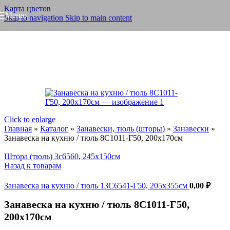
Карта цветов
Меню
Skip to navigation
Skip to main content
Click to enlarge
Главная
»
Каталог
»
Занавески, тюль (шторы)
»
Занавески
»
Занавеска на кухню / тюль 8С1011-Г50, 200х170см
Штора (тюль) 3с6560, 245х150см
Назад к товарам
Занавеска на кухню / тюль 13С6541-Г50, 205х355см
0,00
₽
Занавеска на кухню / тюль 8С1011-Г50,
200х170см