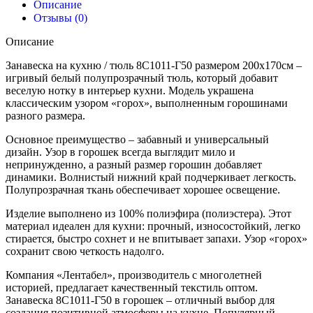
Описание
Отзывы (0)
Описание
Занавеска на кухню / тюль 8С1011-Г50 размером 200х170см –
игривый белый полупрозрачный тюль, который добавит
веселую нотку в интерьер кухни. Модель украшена
классическим узором «горох», выполненным горошинами
разного размера.
Основное преимущество – забавный и универсальный
дизайн. Узор в горошек всегда выглядит мило и
непринужденно, а разный размер горошин добавляет
динамики. Волнистый нижний край подчеркивает легкость.
Полупрозрачная ткань обеспечивает хорошее освещение.
Изделие выполнено из 100% полиэфира (полиэстера). Этот
материал идеален для кухни: прочный, износостойкий, легко
стирается, быстро сохнет и не впитывает запахи. Узор «горох»
сохранит свою четкость надолго.
Компания «Лентабел», производитель с многолетней
историей, предлагает качественный текстиль оптом.
Занавеска 8С1011-Г50 в горошек – отличный выбор для
создания позитивной атмосферы на кухне. Популярный