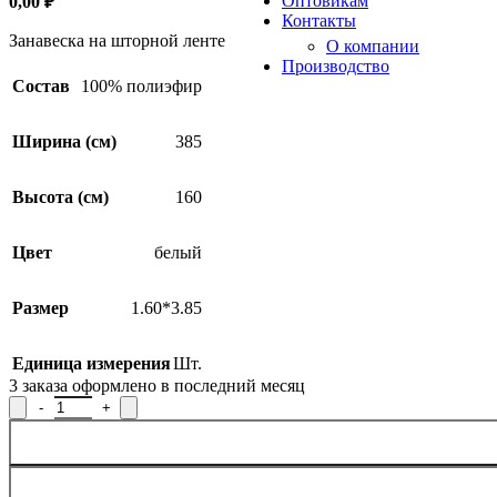
Оптовикам
0,00
₽
Контакты
Занавеска на шторной ленте
О компании
Производство
Состав
100% полиэфир
Ширина (см)
385
Высота (см)
160
Цвет
белый
Размер
1.60*3.85
Единица измерения
Шт.
3
заказа оформлено в последний месяц
Количество товара Занавеска Р.А579Р, 160x385см