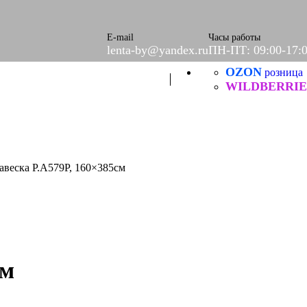
ое
етки
е
E-mail
Часы работы
lenta-by@yandex.ru
ПН-ПТ: 09:00-17:
OZON
розница
Б
ческие
WILDBERRIE
авеска Р.А579Р, 160×385см
см
итей