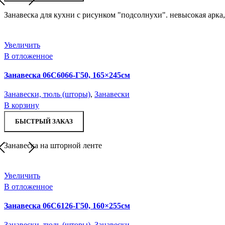
Занавеска для кухни с рисунком "подсолнухи". невысокая арка
Увеличить
В отложенное
Занавеска 06С6066-Г50, 165×245см
Занавески, тюль (шторы)
,
Занавески
В корзину
БЫСТРЫЙ ЗАКАЗ
Занавеска на шторной ленте
Увеличить
В отложенное
Занавеска 06С6126-Г50, 160×255см
Занавески, тюль (шторы)
,
Занавески