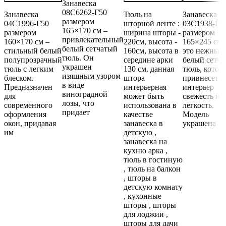
Занавеска
08С6262-Г50
Занавеска
Тюль на
Занавеска
размером
04С1996-Г50
шторной ленте :
03С1938-Г5
165×170 см –
размером
ширина шторы -
размером
привлекательный
160×170 см –
220см, высота -
165×245 см 
белый сетчатый
стильный белый
160см, высота в
это нежный
тюль. Он
полупрозрачный
середине арки
белый сетч
украшен
тюль с легким
130 см. данная
тюль, котор
изящным узором
блеском.
штора
привнесет в
в виде
Предназначен
интерьерная
интерьер
виноградной
для
может быть
свежесть и
лозы, что
современного
использована в
легкость.
придает
оформления
качестве
Модель
окон, придавая
занавеска в
украшена
им
детскую ,
занавеска на
кухню арка ,
тюль в гостиную
, тюль на балкон
, шторы в
детскую комнату
, кухонные
шторы , шторы
для лоджии ,
шторы для дачи