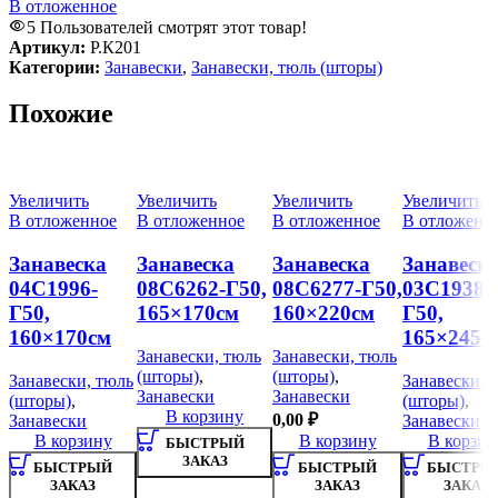
В отложенное
5
Пользователей смотрят этот товар!
Артикул:
Р.К201
Категории:
Занавески
,
Занавески, тюль (шторы)
Похожие
Увеличить
Увеличить
Увеличить
Увеличить
В отложенное
В отложенное
В отложенное
В отложенн
Занавеска
Занавеска
Занавеска
Занавеск
04С1996-
08С6262-Г50,
08С6277-Г50,
03С1938-
Г50,
165×170см
160×220см
Г50,
160×170см
165×245с
Занавески, тюль
Занавески, тюль
(шторы)
,
(шторы)
,
Занавески, тюль
Занавески, 
Занавески
Занавески
(шторы)
,
(шторы)
,
В корзину
0,00
₽
Занавески
Занавески
В корзину
В корзину
В корзин
БЫСТРЫЙ
ЗАКАЗ
БЫСТРЫЙ
БЫСТРЫЙ
БЫСТРЫ
ЗАКАЗ
ЗАКАЗ
ЗАКАЗ