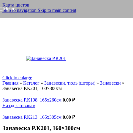
Карта цветов
Меню
Skip to navigation
Skip to main content
Click to enlarge
Главная
»
Каталог
»
Занавески, тюль (шторы)
»
Занавески
»
Занавеска Р.К201, 160×300см
Занавеска Р.К198, 165x260см
0,00
₽
Назад к товарам
Занавеска Р.К213, 165x305см
0,00
₽
Занавеска Р.К201, 160×300см