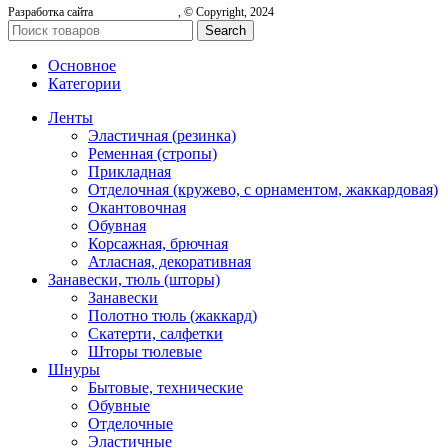
Разработка сайта
, © Copyright, 2024
Search
Основное
Категории
Ленты
Эластичная (резинка)
Ременная (стропы)
Прикладная
Отделочная (кружево, с орнаментом, жаккардовая)
Окантовочная
Обувная
Корсажная, брючная
Атласная, декоративная
Занавески, тюль (шторы)
Занавески
Полотно тюль (жаккард)
Скатерти, салфетки
Шторы тюлевые
Шнуры
Бытовые, технические
Обувные
Отделочные
Эластичные