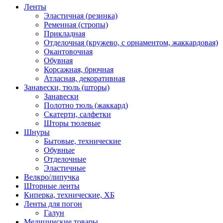
Ленты
Эластичная (резинка)
Ременная (стропы)
Прикладная
Отделочная (кружево, с орнаментом, жаккардовая)
Окантовочная
Обувная
Корсажная, брючная
Атласная, декоративная
Занавески, тюль (шторы)
Занавески
Полотно тюль (жаккард)
Скатерти, салфетки
Шторы тюлевые
Шнуры
Бытовые, технические
Обувные
Отделочные
Эластичные
Велкро/липучка
Шторные ленты
Киперка, технические, ХБ
Ленты для погон
Галун
Медицинские товары