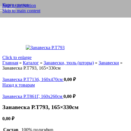
Карта цветов
Skip to navigation
Меню
Skip to main content
Click to enlarge
Главная
»
Каталог
»
Занавески, тюль (шторы)
»
Занавески
»
Занавеска Р.Т793, 165×330см
Занавеска Р.Т713б, 160x470см
0,00
₽
Назад к товарам
Занавеска Р.Т861Г, 160x260см
0,00
₽
Занавеска Р.Т793, 165×330см
0,00
₽
Состав
100% полиэфир