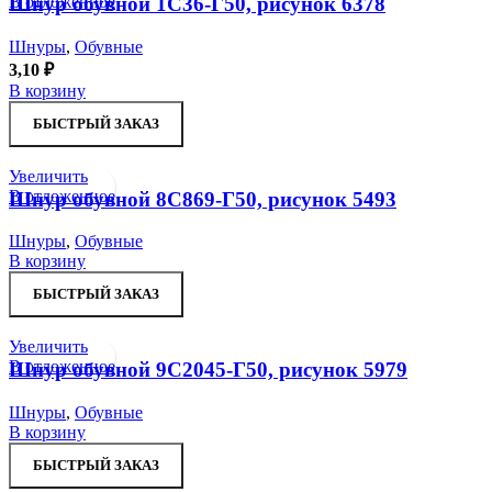
В отложенное
Шнур обувной 1С36-Г50, рисунок 6378
Шнуры
,
Обувные
3,10
₽
В корзину
БЫСТРЫЙ ЗАКАЗ
Увеличить
В отложенное
Шнур обувной 8С869-Г50, рисунок 5493
Шнуры
,
Обувные
В корзину
БЫСТРЫЙ ЗАКАЗ
Увеличить
В отложенное
Шнур обувной 9С2045-Г50, рисунок 5979
Шнуры
,
Обувные
В корзину
БЫСТРЫЙ ЗАКАЗ