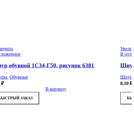
личить
Увели
тложенное
В отл
ур обувной 1С34-Г50, рисунок 6381
Шнур
уры
,
Обувные
Шнур
9
₽
8,10
₽
В корзину
БЫСТРЫЙ ЗАКАЗ
БЫ