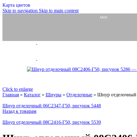
Карта цветов
Занавески, тюль
Skip to navigation
Skip to main content
Занавески
Полотно т
SALE
ПОПУЛЯРНО
Скатерти,
Шторы тю
Шнуры
Шнуры ПЭ
Бытовые, 
Обувные
Отделочн
Эластичн
Велкро/липучка
Шторные ленты
Силовые структуры
Click to enlarge
Галун
Главная
»
Каталог
»
Шнуры
»
Отделочные
»
Шнур отделочный 
Ленты для погон
Ленты, тесьмы, шнур
Шнур отделочный 06С2347-Г50, рисунок 5448
Медицинские товары
Назад к товарам
Ритуальная коллекция
Готовые изделия
Шнур отделочный 08С2416-Г50, рисунок 5539
Ножницы и нитки
Ножницы
Инновации