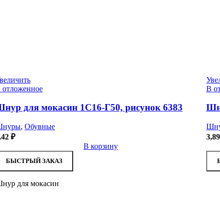
величить
Уве
 отложенное
В о
нур для мокасин 1С16-Г50, рисунок 6383
Шн
Шнуры
,
Обувные
Шн
,42
₽
3,8
В корзину
БЫСТРЫЙ ЗАКАЗ
нур для мокасин