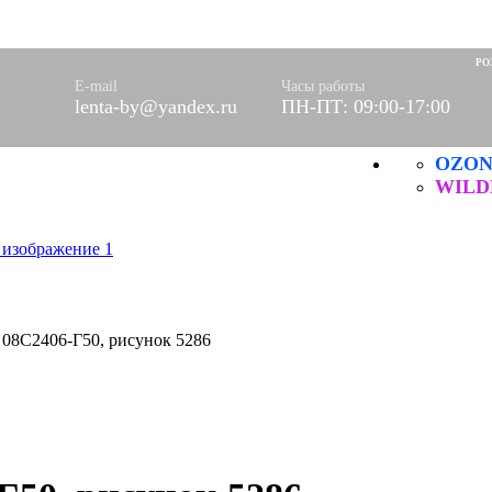
 (шторы)
юлевое
РО
 салфетки
E-mail
Часы работы
левые
lenta-by@yandex.ru
ПН-ПТ: 09:00-17:00
OZO
 и ХБ
технические
WILD
ые
ые
08С2406-Г50, рисунок 5286
ы