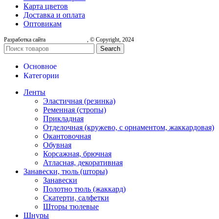
Карта цветов
Доставка и оплата
Оптовикам
Разработка сайта
, © Copyright, 2024
Search
Основное
Категории
Ленты
Эластичная (резинка)
Ременная (стропы)
Прикладная
Отделочная (кружево, с орнаментом, жаккардовая)
Окантовочная
Обувная
Корсажная, брючная
Атласная, декоративная
Занавески, тюль (шторы)
Занавески
Полотно тюль (жаккард)
Скатерти, салфетки
Шторы тюлевые
Шнуры