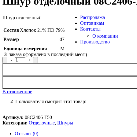
Шнур отделочный 08С2406-Г
Продукция из арамид
Распродажа
Шнур отделочный
SALE
Оптовикам
Контакты
Состав
Хлопок 21% ПЭ 79%
О компании
Размер
d7
Производство
Единица измерения
М
3
заказа оформлено в последний месяц
Количество товара Шнур отделочный 08С2406-Г50, рисунок 52
В отложенное
2
Пользователя смотрит этот товар!
Артикул:
08С2406-Г50
Категории:
Отделочные
,
Шнуры
Отзывы (0)