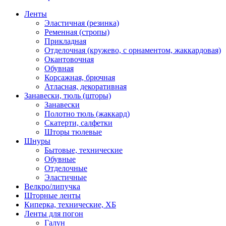
Ленты
Эластичная (резинка)
Ременная (стропы)
Прикладная
Отделочная (кружево, с орнаментом, жаккардовая)
Окантовочная
Обувная
Корсажная, брючная
Атласная, декоративная
Занавески, тюль (шторы)
Занавески
Полотно тюль (жаккард)
Скатерти, салфетки
Шторы тюлевые
Шнуры
Бытовые, технические
Обувные
Отделочные
Эластичные
Велкро/липучка
Шторные ленты
Киперка, технические, ХБ
Ленты для погон
Галун