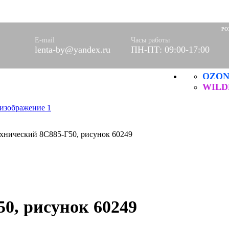
 (шторы)
юлевое
РО
 салфетки
E-mail
Часы работы
левые
lenta-by@yandex.ru
ПН-ПТ: 09:00-17:00
OZO
 и ХБ
технические
WILD
ые
ые
хнический 8С885-Г50, рисунок 60249
ы
0, рисунок 60249