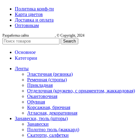
Политика конф-ти
Карта цветов
Доставка и оплата
Оптовикам
Разработка сайта
, © Copyright, 2024
Search
Основное
Категории
Ленты
Эластичная (резинка)
Ременная (стропы)
Прикладная
Отделочная (кружево, с орнаментом, жаккардовая)
Окантовочная
Обувная
Корсажная, брючная
Атласная, декоративная
Занавески, тюль (шторы)
Занавески
Полотно тюль (жаккард)
Скатерти, салфетки