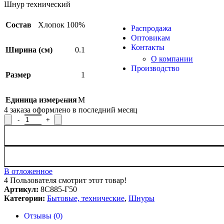
Продукция из арамид
Шнур технический
Состав
Хлопок 100%
Распродажа
Оптовикам
Контакты
Ширина (см)
0.1
О компании
Производство
Размер
1
Единица измерения
М
SALE
4
заказа оформлено в последний месяц
Количество товара Шнур технический 8С885-Г50, рисунок 602
В отложенное
4
Пользователя смотрит этот товар!
Артикул:
8С885-Г50
Категории:
Бытовые, технические
,
Шнуры
Отзывы (0)