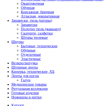
Окантовочная
Обувная
Корсажная, брючная
Атласная, декоративная
Занавески, тюль (шторы)
Занавески
Полотно тюль (жаккард)
Скатерти, салфетки
Шторы тюлевые
Шнуры
Бытовые, технические
Обувные
Отделочные
Эластичные
Велкро/липучка
Шторные ленты
Киперка, технические, ХБ
Ленты для погон
Галун
Медицинские товары
Ритуальная коллекция
Готовые изделия
Ножницы и нитки
Каталог