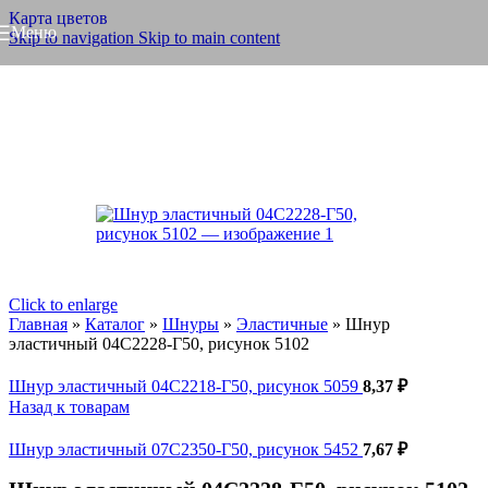
Карта цветов
Меню
Skip to navigation
Skip to main content
Click to enlarge
Главная
»
Каталог
»
Шнуры
»
Эластичные
»
Шнур
эластичный 04С2228-Г50, рисунок 5102
Шнур эластичный 04С2218-Г50, рисунок 5059
8,37
₽
Назад к товарам
Шнур эластичный 07С2350-Г50, рисунок 5452
7,67
₽