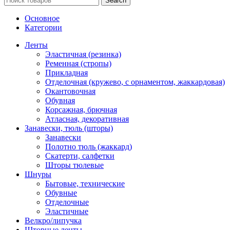
Search
Основное
Категории
Ленты
Эластичная (резинка)
Ременная (стропы)
Прикладная
Отделочная (кружево, с орнаментом, жаккардовая)
Окантовочная
Обувная
Корсажная, брючная
Атласная, декоративная
Занавески, тюль (шторы)
Занавески
Полотно тюль (жаккард)
Скатерти, салфетки
Шторы тюлевые
Шнуры
Бытовые, технические
Обувные
Отделочные
Эластичные
Велкро/липучка
Шторные ленты