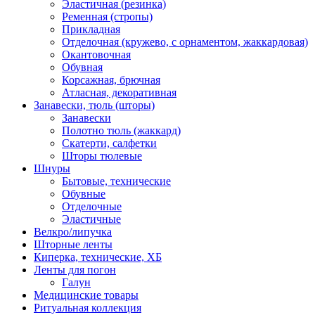
Эластичная (резинка)
Ременная (стропы)
Прикладная
Отделочная (кружево, с орнаментом, жаккардовая)
Окантовочная
Обувная
Корсажная, брючная
Атласная, декоративная
Занавески, тюль (шторы)
Занавески
Полотно тюль (жаккард)
Скатерти, салфетки
Шторы тюлевые
Шнуры
Бытовые, технические
Обувные
Отделочные
Эластичные
Велкро/липучка
Шторные ленты
Киперка, технические, ХБ
Ленты для погон
Галун
Медицинские товары
Ритуальная коллекция