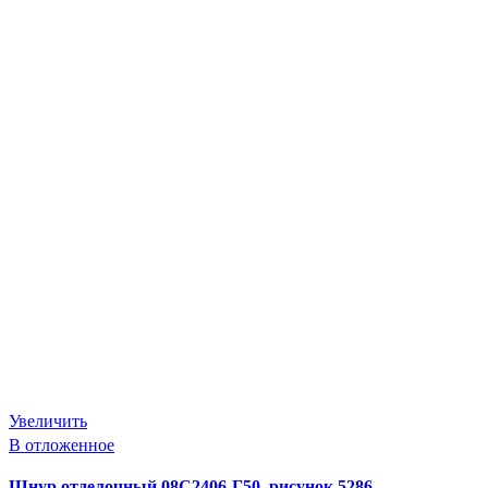
Увеличить
В отложенное
Шнур отделочный 08С2406-Г50, рисунок 5286