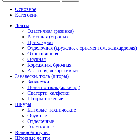
Основное
Категории
Ленты
Эластичная (резинка)
Ременная (стропы)
Прикладная
Отделочная (кружево, с орнаментом, жаккардовая)
Окантовочная
Обувная
Корсажная, брючная
Атласная, декоративная
Занавески, тюль (шторы)
Занавески
Полотно тюль (жаккард)
Скатерти, салфетки
Шторы тюлевые
Шнуры
Бытовые, технические
Обувные
Отделочные
Эластичные
Велкро/липучка
Шторные ленты