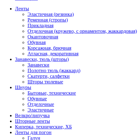
Ленты
Эластичная (резинка)
Ременная (стропы)
Прикладная
Отделочная (кружево, с орнаментом, жаккардовая)
Окантовочная
Обувная
Корсажная, брючная
Атласная, декоративная
Занавески, тюль (шторы)
Занавески
Полотно тюль (жаккард)
Скатерти, салфетки
Шторы тюлевые
Шнуры
Бытовые, технические
Обувные
Отделочные
Эластичные
Велкро/липучка
Шторные ленты
Киперка, технические, ХБ
Ленты для погон
Галун