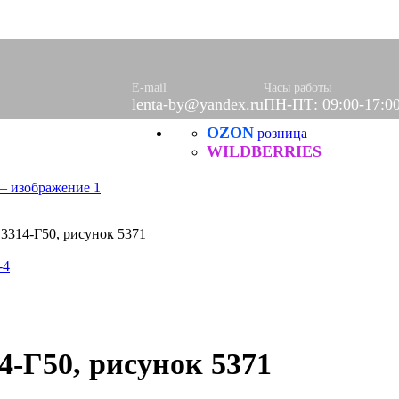
E-mail
Часы работы
lenta-by@yandex.ru
ПН-ПТ: 09:00-17:0
OZON
розница
WILDBERRIES
3314-Г50, рисунок 5371
-4
4-Г50, рисунок 5371