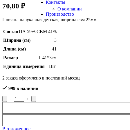
Контакты
70,80
₽
О компании
Производство
Повязка нарукавная детская, ширина свм 25мм.
Состав
ПА 59% СВМ 41%
Ширина (см)
3
Длина (см)
41
Размер
L 41*3см
Единица измерения
Шт.
2
заказа оформлено в последний месяц
999 в наличии
Количество товара Повязка нарукавная 06С3314-Г50, рисунок 
В отложенное