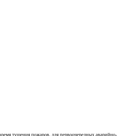
 время тушения пожаров, для первоочередных аварийно-