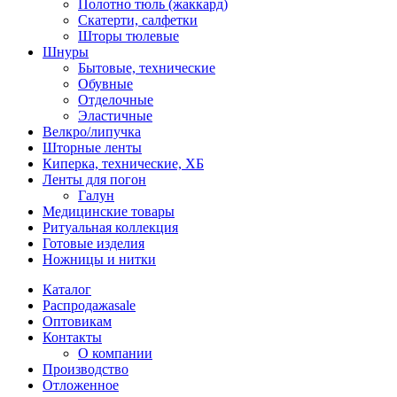
Полотно тюль (жаккард)
Скатерти, салфетки
Шторы тюлевые
Шнуры
Бытовые, технические
Обувные
Отделочные
Эластичные
Велкро/липучка
Шторные ленты
Киперка, технические, ХБ
Ленты для погон
Галун
Медицинские товары
Ритуальная коллекция
Готовые изделия
Ножницы и нитки
Каталог
Распродажа
sale
Оптовикам
Контакты
О компании
Производство
Отложенное