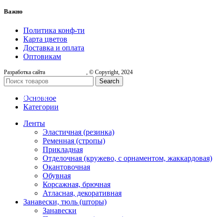
Важно
Политика конф-ти
Карта цветов
Доставка и оплата
Оптовикам
Разработка сайта
, © Copyright, 2024
Search
АРТА ЦВЕТОВ
Основное
Категории
Ленты
Эластичная (резинка)
Ременная (стропы)
Прикладная
Отделочная (кружево, с орнаментом, жаккардовая)
Окантовочная
Обувная
Корсажная, брючная
Атласная, декоративная
Занавески, тюль (шторы)
Занавески