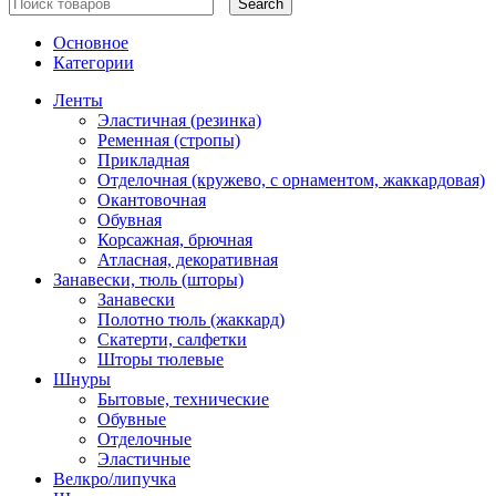
Search
Основное
Категории
Ленты
Эластичная (резинка)
Ременная (стропы)
Прикладная
Отделочная (кружево, с орнаментом, жаккардовая)
Окантовочная
Обувная
Корсажная, брючная
Атласная, декоративная
Занавески, тюль (шторы)
Занавески
Полотно тюль (жаккард)
Скатерти, салфетки
Шторы тюлевые
Шнуры
Бытовые, технические
Обувные
Отделочные
Эластичные
Велкро/липучка