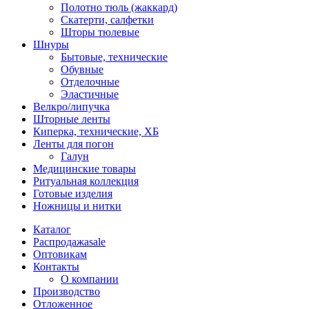
Полотно тюль (жаккард)
Скатерти, салфетки
Шторы тюлевые
Шнуры
Бытовые, технические
Обувные
Отделочные
Эластичные
Велкро/липучка
Шторные ленты
Киперка, технические, ХБ
Ленты для погон
Галун
Медицинские товары
Ритуальная коллекция
Готовые изделия
Ножницы и нитки
Каталог
Распродажа
sale
Оптовикам
Контакты
О компании
Производство
Отложенное