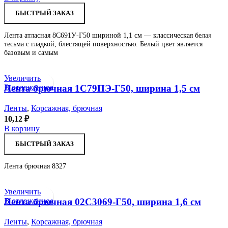
БЫСТРЫЙ ЗАКАЗ
Лента атласная 8С691У-Г50 шириной 1,1 см — классическая белая
тесьма с гладкой, блестящей поверхностью. Белый цвет является
базовым и самым
Увеличить
В отложенное
Лента брючная 1С79ПЭ-Г50, ширина 1,5 см
Ленты
,
Корсажная, брючная
10,12
₽
В корзину
БЫСТРЫЙ ЗАКАЗ
Лента брючная 8327
Увеличить
В отложенное
Лента брючная 02С3069-Г50, ширина 1,6 см
Ленты
,
Корсажная, брючная