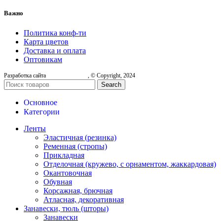
Важно
Политика конф-ти
Карта цветов
Доставка и оплата
Оптовикам
Разработка сайта
, © Copyright, 2024
Search
Основное
Категории
Ленты
Эластичная (резинка)
Ременная (стропы)
Прикладная
Отделочная (кружево, с орнаментом, жаккардовая)
Окантовочная
Обувная
Корсажная, брючная
Атласная, декоративная
Занавески, тюль (шторы)
Занавески