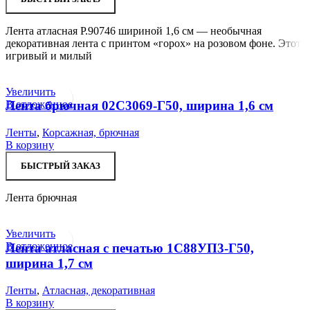
Лента атласная Р.90746 шириной 1,6 см — необычная
декоративная лента с принтом «горох» на розовом фоне. Этот
игривый и милый
Увеличить
В отложенное
Лента брючная 02С3069-Г50, ширина 1,6 см
Ленты
,
Корсажная, брючная
В корзину
БЫСТРЫЙ ЗАКАЗ
Лента брючная
Увеличить
В отложенное
Лента атласная с печатью 1С88УП3-Г50,
ширина 1,7 см
Ленты
,
Атласная, декоративная
В корзину