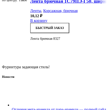
по центру. Такое
Лента брючная 1С79ПЭ-Г50, ширина
Ленты
,
Корсажная, брючная
10,12
₽
В корзину
БЫСТРЫЙ ЗАКАЗ
Лента брючная 8327
Фурнитура задающая стиль!
Новости
Отличия мета-арамида от пара-арамида — полный гайд