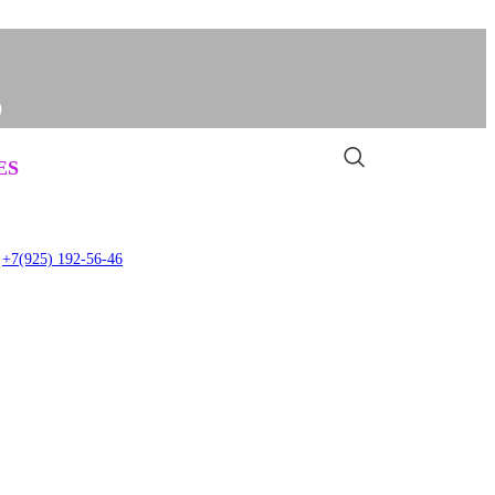
0
Задать вопрос
0
ES
item
+7(925) 192-56-46