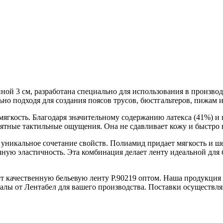
иной 3 см, разработана специально для использования в производ
но подходя для создания поясов трусов, бюстгальтеров, пижам 
мягкость. Благодаря значительному содержанию латекса (41%) и
иятные тактильные ощущения. Она не сдавливает кожу и быстро 
уникальное сочетание свойств. Полиамид придает мягкость и ше
чную эластичность. Эта комбинация делает ленту идеальной для
ет качественную бельевую ленту Р.90219 оптом. Наша продукция
лы от Лентабел для вашего производства. Поставки осуществля