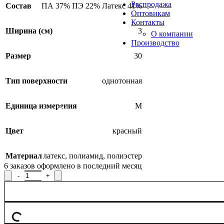
Распродажа
Состав
ПА 37% ПЭ 22% Латекс 41%
Оптовикам
Контакты
Ширина (см)
3
О компании
Производство
Размер
30
Тип поверхности
однотонная
Единица измерения
М
SALE
Цвет
красный
Материал
латекс
,
полиамид
,
полиэстер
6
заказов оформлено в последний месяц
Количество товара Лента эластичная бельевая Р.90219, ширина 