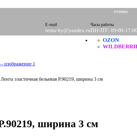
оры)
вое
РОЗНИЦА
фетки
ые
E-mail
Часы работы
lenta-by@yandex.ru
ПН-ПТ: 09:00-17:0
OZON
ХБ
ические
WILDBERRI
»
Лента эластичная бельевая Р.90219, ширина 3 см
Р.90219, ширина 3 см
нитей