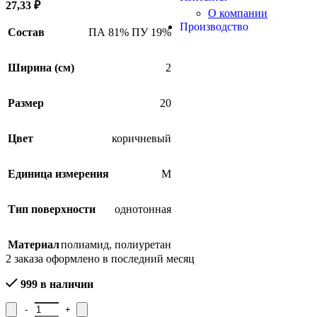
27,33
₽
О компании
Производство
Состав
ПА 81% ПУ 19%
Ширина (см)
2
Размер
20
Цвет
коричневый
Единица измерения
М
Тип поверхности
однотонная
Материал
полиамид
,
полиуретан
2
заказа оформлено в последний месяц
999 в наличии
Количество товара Лента эластичная отделочная 16С3905-Г50, 