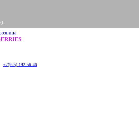
00
розница
Задать вопрос
ERRIES
it
+7(925) 192-56-46