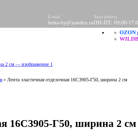
(шторы)
E-mail
Часы работы
левое
lenta-by@yandex.ru
ПН-ПТ: 09:00-17:
салфетки
OZON
евые
WILDB
и ХБ
ехнические
е
е
я
»
Лента эластичная отделочная 16С3905-Г50, ширина 2 см
ы
Ы
РЫ
ЦИЯ
ых нитей
ая 16С3905-Г50, ширина 2 см