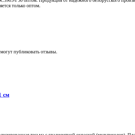
С3905-Г50 оптом. Продукция от надежного белорусского произв
яется только оптом.
 могут публиковать отзывы.
1 см
лизированная тесьма с градиентной окраской (мультиколор). Пл